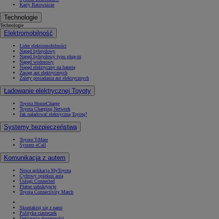
Karty Ratownicze
Technologie
Technologie
Elektromobilność
Lider elektromobilności
Napęd hybrydowy
Napęd hybrydowy typu plug-in
Napęd wodorowy
Napęd elektryczny na baterię
Zasięg aut elektrycznych
Zalety posiadania aut elektrycznych
Ładowanie elektrycznej Toyoty
Toyota HomeCharge
Toyota Charging Network
Jak naładować elektryczną Toyotę?
Systemy bezpieczeństwa
Toyota T-Mate
System eCall
Komunikacja z autem
Nowa aplikacja MyToyota
Cyfrowy opiekun auta
Usługi Connected
Płatne subskrypcje
Toyota Connectivity Match
Skontaktuj się z nami
Polityka ciasteczek
Deklaracja dostępności