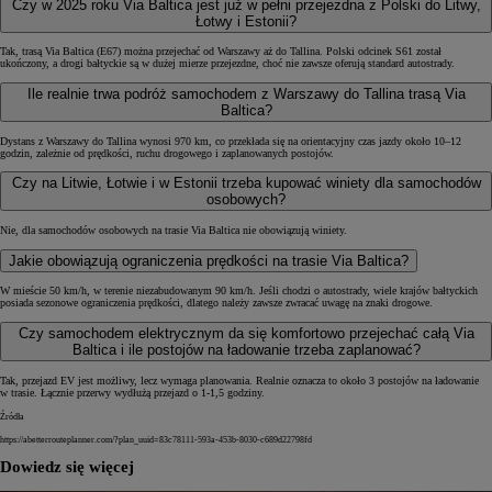
Czy w 2025 roku Via Baltica jest już w pełni przejezdna z Polski do Litwy,
Łotwy i Estonii?
Tak, trasą Via Baltica (E67) można przejechać od Warszawy aż do Tallina. Polski odcinek S61 został
ukończony, a drogi bałtyckie są w dużej mierze przejezdne, choć nie zawsze oferują standard autostrady.
Ile realnie trwa podróż samochodem z Warszawy do Tallina trasą Via
Baltica?
Dystans z Warszawy do Tallina wynosi 970 km, co przekłada się na orientacyjny czas jazdy około 10–12
godzin, zależnie od prędkości, ruchu drogowego i zaplanowanych postojów.
Czy na Litwie, Łotwie i w Estonii trzeba kupować winiety dla samochodów
osobowych?
Nie, dla samochodów osobowych na trasie Via Baltica nie obowiązują winiety.
Jakie obowiązują ograniczenia prędkości na trasie Via Baltica?
W mieście 50 km/h, w terenie niezabudowanym 90 km/h. Jeśli chodzi o autostrady, wiele krajów bałtyckich
posiada sezonowe ograniczenia prędkości, dlatego należy zawsze zwracać uwagę na znaki drogowe.
Czy samochodem elektrycznym da się komfortowo przejechać całą Via
Baltica i ile postojów na ładowanie trzeba zaplanować?
Tak, przejazd EV jest możliwy, lecz wymaga planowania. Realnie oznacza to około 3 postojów na ładowanie
w trasie. Łącznie przerwy wydłużą przejazd o 1-1,5 godziny.
Źródła
https://abetterrouteplanner.com/?plan_uuid=83c78111-593a-453b-8030-c689d22798fd
Dowiedz się więcej