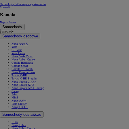
Technologie, które wspierają kierowców
Sprawdź
Kontakt
Napisz do nas
Samochody
Samochody
Samochody osobowe
Nowe Aygo X
Yaris
GR Yaris
Yaris Cross
Nowy Yaris Cross
Nowy Urban Cruiser
Corolla Hatchback
Corolla Sedan
Corolla TS Kombi
Nowa Corolla Cross
Toyota C-HR
Toyota C-HR Plug-in
Nowa Toyota C-HR+
Nowa Toyota bZ4X
Nowa Toyota bZ4X Touring
Camry
Prius
Mirai
Nowy RAV4
Land Cruiser
Nowy GR GT
Samochody dostawcze
Hilux
Nowy Hilux
Nowy Hilux Electric