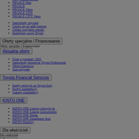
PROACE Max
PROACE
PROACE Verso
PROACE CITY
PROACE CITY Verso
Samochody używane
Umów się na jazdę testową
Zobacz wszystkie cenniki
Konfiguruj swoją Toyotę
Oferty specjalne i Finansowanie
Oferty specjalne i Finansowanie
Aktualne oferty
Finał wyprzedaży 2025
Samochody dostawcze Toyota Professional
Oferta biznesowa
Auta używane
Toyota Financial Services
Kredyt niższych rat Toyota Easy
Kredyt standardowy
Leasing standardowy
KINTO ONE
KINTO ONE Leasing niższych rat
KINTO ONE Leasing konsumencki
KINTO ONE Najem
KINTO ONE Zarządzanie flotą
KINTO Mobility
Dla właścicieli
Dla właścicieli