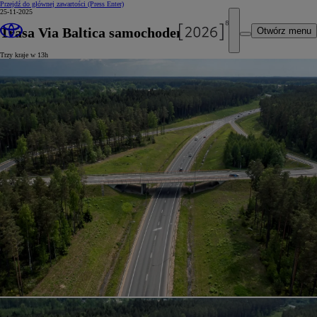
Przejdź do głównej zawartości
(Press Enter)
25-11-2025
Trasa Via Baltica samochodem
Otwórz menu
Trzy kraje w 13h