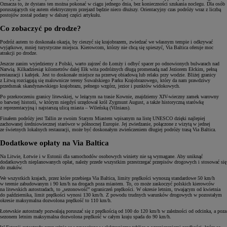
Oznacza to, że dystans ten można pokonać w ciągu jednego dnia, bez konieczności szukania noclegu. Dla osób
poruszających się autem elektrycznym przejazd będzie nieco dłuższy. Orientacyjny czas podróży wraz z liczbą
postojów został podany w dalszej części artykułu.
Co zobaczyć po drodze?
Podróż autem to doskonała okazja, by cieszyć się krajobrazem, zwiedzać we własnym tempie i odkrywać
wyjątkowe, mniej turystyczne miejsca. Kierowcom, którzy nie chcą się spieszyć, Via Baltica oferuje moc
atrakcji po drodze.
Jeszcze zanim wyjedziemy z Polski, warto zajrzeć do Łomży i odbyć spacer po odnowionych bulwarach nad
Narwią. Kilkadziesiąt kilometrów dalej Ełk wita podróżnych długą promenadą nad Jeziorem Ełckim, pełną
restauracji i kafejek. Jest to doskonałe miejsce na przerwę obiadową lub relaks przy wodzie. Bliżej granicy
z Litwą rozciągają się malownicze tereny Suwalskiego Parku Krajobrazowego, który da nam prawdziwy
przedsmak skandynawskiego krajobrazu, pełnego wzgórz, jezior i punktów widokowych.
Po przekroczeniu granicy litewskiej, w leżącym na trasie Kownie, znajdziemy XIV-wieczny zamek warowny
o barwnej historii, w którym niegdyś urzędował król Zygmunt August, a także historyczną starówkę
z reprezentacyjną i najstarszą ulicą miasta – Wileńską (Vilniaus).
Finałem podróży jest Tallin ze swoim Starym Miastem wpisanym na listę UNESCO dzięki najlepiej
zachowanej średniowiecznej starówce w północnej Europie. Jej zwiedzanie, połączone z wizytą w jednej
ze świetnych lokalnych restauracji, może być doskonałym zwieńczeniem długiej podróży trasą Via Baltica.
Dodatkowe opłaty na Via Baltica
Na Litwie, Łotwie i w Estonii dla samochodów osobowych winiety nie są wymagane. Aby uniknąć
dodatkowych nieplanowanych opłat, należy przede wszystkim przestrzegać przepisów drogowych i stosować się
do znaków.
We wszystkich krajach, przez które przebiega Via Baltica, limity prędkości wynoszą standardowe 50 km/h
w terenie zabudowanym i 90 km/h na drogach poza miastem. To, co może zaskoczyć polskich kierowców
na litewskich autostradach, to „sezonowość” ograniczeń prędkości. W okresie letnim, trwającym od kwietnia
do października, limit prędkości wynosi 130 km/h. Z powodu trudnych warunków drogowych w pozostałym
okresie maksymalna dozwolona prędkość to 110 km/h.
Łotewskie autostrady pozwalają poruszać się z prędkością od 100 do 120 km/h w zależności od odcinka, a poza
sezonem letnim maksymalna dozwolona prędkość w całym kraju spada do 90 km/h.