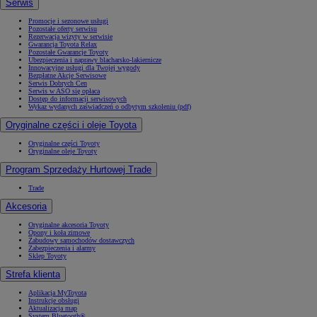
Serwis
Promocje i sezonowe usługi
Pozostałe oferty serwisu
Rezerwacja wizyty w serwisie
Gwarancja Toyota Relax
Pozostałe Gwarancje Toyoty
Ubezpieczenia i naprawy blacharsko-lakiernicze
Innowacyjne usługi dla Twojej wygody
Bezpłatne Akcje Serwisowe
Serwis Dobrych Cen
Serwis w ASO się opłaca
Dostęp do informacji serwisowych
Wykaz wydanych zaświadczeń o odbytym szkoleniu (pdf)
Oryginalne części i oleje Toyota
Oryginalne części Toyoty
Oryginalne oleje Toyoty
Program Sprzedaży Hurtowej Trade
Trade
Akcesoria
Oryginalne akcesoria Toyoty
Opony i koła zimowe
Zabudowy samochodów dostawczych
Zabezpieczenia i alarmy
Sklep Toyoty
Strefa klienta
Aplikacja MyToyota
Instrukcje obsługi
Aktualizacja map
System Bluetooth®