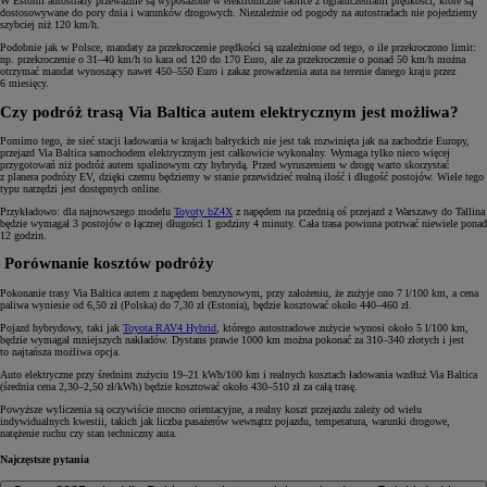
W Estonii autostrady przeważnie są wyposażone w elektroniczne tablice z ograniczeniami prędkości, które są
dostosowywane do pory dnia i warunków drogowych. Niezależnie od pogody na autostradach nie pojedziemy
szybciej niż 120 km/h.
Podobnie jak w Polsce, mandaty za przekroczenie prędkości są uzależnione od tego, o ile przekroczono limit:
np. przekroczenie o 31–40 km/h to kara od 120 do 170 Euro, ale za przekroczenie o ponad 50 km/h można
otrzymać mandat wynoszący nawet 450–550 Euro i zakaz prowadzenia auta na terenie danego kraju przez
6 miesięcy.
Czy podróż trasą Via Baltica autem elektrycznym jest możliwa?
Pomimo tego, że sieć stacji ładowania w krajach bałtyckich nie jest tak rozwinięta jak na zachodzie Europy,
przejazd Via Baltica samochodem elektrycznym jest całkowicie wykonalny. Wymaga tylko nieco więcej
przygotowań niż podróż autem spalinowym czy hybrydą. Przed wyruszeniem w drogę warto skorzystać
z planera podróży EV, dzięki czemu będziemy w stanie przewidzieć realną ilość i długość postojów. Wiele tego
typu narzędzi jest dostępnych online.
Przykładowo: dla najnowszego modelu
Toyoty bZ4X
z napędem na przednią oś przejazd z Warszawy do Tallina
będzie wymagał 3 postojów o łącznej długości 1 godziny 4 minuty. Cała trasa powinna potrwać niewiele ponad
12 godzin.
Porównanie kosztów podróży
Pokonanie trasy Via Baltica autem z napędem benzynowym, przy założeniu, że zużyje ono 7 l/100 km, a cena
paliwa wyniesie od 6,50 zł (Polska) do 7,30 zł (Estonia), będzie kosztować około 440–460 zł.
Pojazd hybrydowy, taki jak
Toyota RAV4 Hybrid
, którego autostradowe zużycie wynosi około 5 l/100 km,
będzie wymagał mniejszych nakładów. Dystans prawie 1000 km można pokonać za 310–340 złotych i jest
to najtańsza możliwa opcja.
Auto elektryczne przy średnim zużyciu 19–21 kWh/100 km i realnych kosztach ładowania wzdłuż Via Baltica
(średnia cena 2,30–2,50 zł/kWh) będzie kosztować około 430–510 zł za całą trasę.
Powyższe wyliczenia są oczywiście mocno orientacyjne, a realny koszt przejazdu zależy od wielu
indywidualnych kwestii, takich jak liczba pasażerów wewnątrz pojazdu, temperatura, warunki drogowe,
natężenie ruchu czy stan techniczny auta.
Najczęstsze pytania