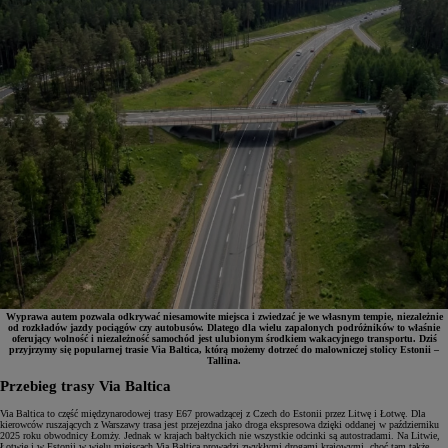
Wyprawa autem pozwala odkrywać niesamowite miejsca i zwiedzać je we własnym tempie, niezależnie
od rozkładów jazdy pociągów czy autobusów. Dlatego dla wielu zapalonych podróżników to właśnie
oferujący wolność i niezależność samochód jest ulubionym środkiem wakacyjnego transportu. Dziś
przyjrzymy się popularnej trasie Via Baltica, którą możemy dotrzeć do malowniczej stolicy Estonii –
Tallina.
Przebieg trasy Via Baltica
Via Baltica to część międzynarodowej trasy E67 prowadzącej z Czech do Estonii przez Litwę i Łotwę. Dla
kierowców ruszających z Warszawy trasa jest przejezdna jako droga ekspresowa dzięki oddanej w październiku
2025 roku obwodnicy Łomży. Jednak w krajach bałtyckich nie wszystkie odcinki są autostradami. Na Litwie,
Łotwie i w Estonii w wielu miejscach Via Baltica prowadzi zwykłymi drogami krajowymi, choć tam także