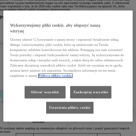
prowadzone są prace modernizacyjne mające na celu zapewnienie wyższego standardu jazdy. Z ciekawostek
warto wspomnieć o tym, że do 2028 roku wzdłuż całej trasy Via Baltica pojawi się łączność 5G, która
ma za zadanie ułatwić podróż pojazdami autonomicznymi.
Przebieg trasy Via Baltica:
Wykorzystujemy pliki cookie, aby ulepszyć naszą
witrynę
Chcemy ułatwić Ci korzystanie z naszej strony i usprawnić świadczenie usług,
dlatego wykorzystujemy pliki cookie, które są umieszczane na Twoim
komputerze, telefonie komórkowym lub tablecie. Pomagają one nam zrozumieć
Twoje potrzeby i ulepszać funkcjonalność naszej witryny. Są wykorzystywane do
dostarczania usług i narzędzi osób trzecich, a także służą do celów reklamowych.
Zalecamy akceptację wszystkich plików cookie. Jeżeli nie wyrażasz na to zgody,
możesz łatwo zmienić ich ustawienia. Szczegółowe informacje na ten temat
znajdziesz w naszej
Polityce plików cookie.
Odrzuć wszystkie
Zaakceptuj wszystkie
Ustawienia plików cookie
W poniższej tabelce znajdują się orientacyjne odległości do głównych miast i przejść granicznych leżących
na trasie: