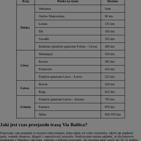
Kraj
Punkt na trasie
Dystans
Warszawa
Start
Ostrów Mazowiecka
90 km
Łomża
135 km
Polska
Ełk
185 km
Suwałki
255 km
Budzisko (przejście graniczne Polska – Litwa)
280 km
Mariampol
310 km
Kowno
365 km
Litwa
Poniewież
455 km
Przejście graniczne Litwa – Łotwa
525 km
Bowsk
550 km
Łotwa
Ryga
615 km
Przejście graniczne Łotwa – Estonia
795 km
Estonia
Parnawa
870 km
Tallin
950–970 km
Jaki jest czas przejazdu trasą Via Baltica?
Szacowany czas przejazdu to kwestia indywidualna, która zależy od wielu czynników, takich jak prędkość
jazdy, warunki drogowe, długość i częstotliwość postojów. Realistycznie można zakładać, że dla kierowcy
ruszającego z Warszawy cała trasa, włącznie z kilkoma postojami, nie powinna zająć więcej niż 10–12 godzin.