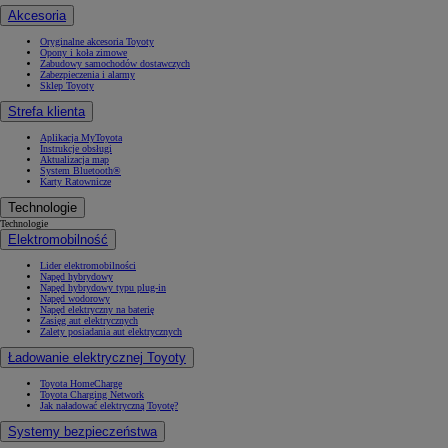
Akcesoria
Oryginalne akcesoria Toyoty
Opony i koła zimowe
Zabudowy samochodów dostawczych
Zabezpieczenia i alarmy
Sklep Toyoty
Strefa klienta
Aplikacja MyToyota
Instrukcje obsługi
Aktualizacja map
System Bluetooth®
Karty Ratownicze
Technologie
Technologie
Elektromobilność
Lider elektromobilności
Napęd hybrydowy
Napęd hybrydowy typu plug-in
Napęd wodorowy
Napęd elektryczny na baterię
Zasięg aut elektrycznych
Zalety posiadania aut elektrycznych
Ładowanie elektrycznej Toyoty
Toyota HomeCharge
Toyota Charging Network
Jak naładować elektryczną Toyotę?
Systemy bezpieczeństwa