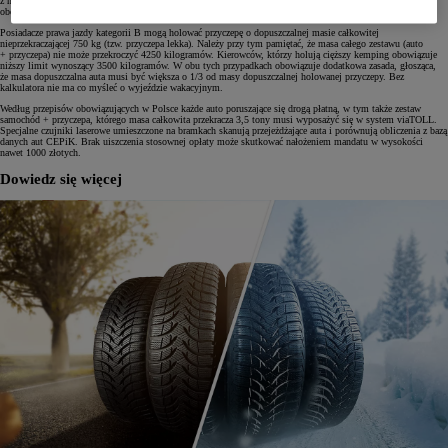
z napędem tradycyjnym. Niezależnie od tego, co znajduje się pod maską auta, wszystkich kierowców
obowiązują te same przepisy dotyczące przewozu przyczepy.
Posiadacze prawa jazdy kategorii B mogą holować przyczepę o dopuszczalnej masie całkowitej
nieprzekraczającej 750 kg (tzw. przyczepa lekka). Należy przy tym pamiętać, że masa całego zestawu (auto
+ przyczepa) nie może przekroczyć 4250 kilogramów. Kierowców, którzy holują cięższy kemping obowiązuje
niższy limit wynoszący 3500 kilogramów. W obu tych przypadkach obowiązuje dodatkowa zasada, głosząca,
że masa dopuszczalna auta musi być większa o 1/3 od masy dopuszczalnej holowanej przyczepy. Bez
kalkulatora nie ma co myśleć o wyjeździe wakacyjnym.
Według przepisów obowiązujących w Polsce każde auto poruszające się drogą płatną, w tym także zestaw
samochód + przyczepa, którego masa całkowita przekracza 3,5 tony musi wyposażyć się w system viaTOLL.
Specjalne czujniki laserowe umieszczone na bramkach skanują przejeżdżające auta i porównują obliczenia z bazą
danych aut CEPiK. Brak uiszczenia stosownej opłaty może skutkować nałożeniem mandatu w wysokości
nawet 1000 złotych.
Dowiedz się więcej