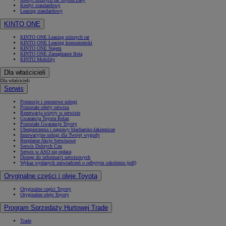
Kredyt standardowy
Leasing standardowy
KINTO ONE
KINTO ONE Leasing niższych rat
KINTO ONE Leasing konsumencki
KINTO ONE Najem
KINTO ONE Zarządzanie flotą
KINTO Mobility
Dla właścicieli
Dla właścicieli
Serwis
Promocje i sezonowe usługi
Pozostałe oferty serwisu
Rezerwacja wizyty w serwisie
Gwarancja Toyota Relax
Pozostałe Gwarancje Toyoty
Ubezpieczenia i naprawy blacharsko-lakiernicze
Innowacyjne usługi dla Twojej wygody
Bezpłatne Akcje Serwisowe
Serwis Dobrych Cen
Serwis w ASO się opłaca
Dostęp do informacji serwisowych
Wykaz wydanych zaświadczeń o odbytym szkoleniu (pdf)
Oryginalne części i oleje Toyota
Oryginalne części Toyoty
Oryginalne oleje Toyoty
Program Sprzedaży Hurtowej Trade
Trade