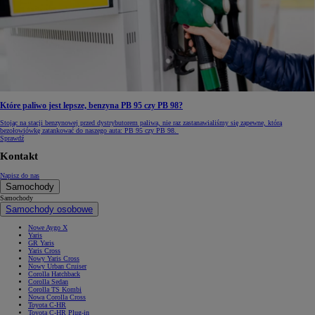
Które paliwo jest lepsze, benzyna PB 95 czy PB 98?
Stojąc na stacji benzynowej przed dystrybutorem paliwa, nie raz zastanawialiśmy się zapewne, którą
bezołowiówkę zatankować do naszego auta: PB 95 czy PB 98.
Sprawdź
Kontakt
Napisz do nas
Samochody
Samochody
Samochody osobowe
Nowe Aygo X
Yaris
GR Yaris
Yaris Cross
Nowy Yaris Cross
Nowy Urban Cruiser
Corolla Hatchback
Corolla Sedan
Corolla TS Kombi
Nowa Corolla Cross
Toyota C-HR
Toyota C-HR Plug-in