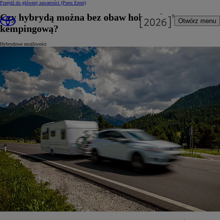
Przejdź do głównej zawartości
(Press Enter)
Czy hybrydą można bez obaw holować przyczepę
Otwórz menu
kempingową?
Hybrydowe możliwości