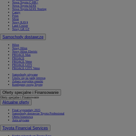
Nowa Toyota C-HR+
Nowa Toyota bZ4X
Nowa Toyota bZ4X Touring
Camry
Prius
Mirai
Nowy RAV4
Land Cruiser
Nowy GR GT
Samochody dostawcze
Hilux
Nowy Hilux
Nowy Hilux Electric
PROACE Max
PROACE
PROACE Verso
PROACE CITY
PROACE CITY Verso
Samochody używane
Umów się na jazdę testową
Zobacz wszystkie cenniki
Konfiguruj swoją Toyotę
Oferty specjalne i Finansowanie
Oferty specjalne i Finansowanie
Aktualne oferty
Finał wyprzedaży 2025
Samochody dostawcze Toyota Professional
Oferta biznesowa
Auta używane
Toyota Financial Services
Kredyt niższych rat Toyota Easy