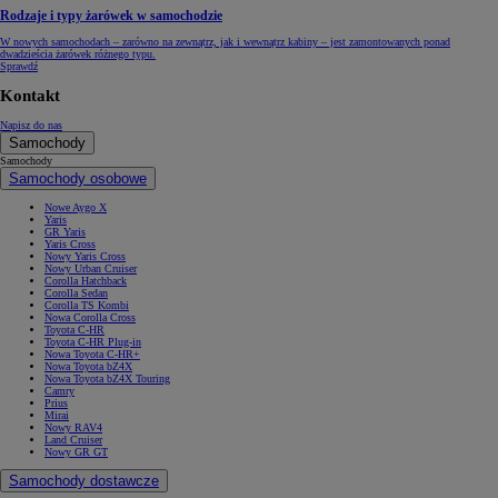
Rodzaje i typy żarówek w samochodzie
W nowych samochodach – zarówno na zewnątrz, jak i wewnątrz kabiny – jest zamontowanych ponad
dwadzieścia żarówek różnego typu.
Sprawdź
Kontakt
Napisz do nas
Samochody
Samochody
Samochody osobowe
Nowe Aygo X
Yaris
GR Yaris
Yaris Cross
Nowy Yaris Cross
Nowy Urban Cruiser
Corolla Hatchback
Corolla Sedan
Corolla TS Kombi
Nowa Corolla Cross
Toyota C-HR
Toyota C-HR Plug-in
Nowa Toyota C-HR+
Nowa Toyota bZ4X
Nowa Toyota bZ4X Touring
Camry
Prius
Mirai
Nowy RAV4
Land Cruiser
Nowy GR GT
Samochody dostawcze