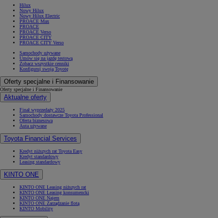
Hilux
Nowy Hilux
Nowy Hilux Electric
PROACE Max
PROACE
PROACE Verso
PROACE CITY
PROACE CITY Verso
Samochody używane
Umów się na jazdę testową
Zobacz wszystkie cenniki
Konfiguruj swoją Toyotę
Oferty specjalne i Finansowanie
Oferty specjalne i Finansowanie
Aktualne oferty
Finał wyprzedaży 2025
Samochody dostawcze Toyota Professional
Oferta biznesowa
Auta używane
Toyota Financial Services
Kredyt niższych rat Toyota Easy
Kredyt standardowy
Leasing standardowy
KINTO ONE
KINTO ONE Leasing niższych rat
KINTO ONE Leasing konsumencki
KINTO ONE Najem
KINTO ONE Zarządzanie flotą
KINTO Mobility