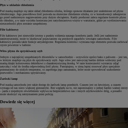
Płyn w układzie chłodzenia
Pod maską znajduje się także układ chłodzenia silnika, którego sprawne działanie jest uzależnione od płynu
chłodniczego. Jego prawidłowa ilość pozwala na skuteczne chłodzenie silnika, co w konsekwencji zabezpiecza
go przed nadmiernym nagrzewaniem przy dużym obciążeniu. Każdy producent zaleca regularne kontrole płynu
do chłodnic, a w razie wycieku konieczna jest natychmiastowa wizyta w warsztacie, gdzie po wyeliminowaniu
nieszczelności płyn zostanie uzupełniony.
Filtr kabinowy
Filtr kabinowy jest niezwykle istotny z punktu widzenia naszego komfortu jazdy. Jeśli jest nadmiernie
zanieczyszczony, może to skutkować pojawianiem się przykrych zapachów wewnątrz samochodu. Filtr
kabinowy posiada także funkcje antyalergiczne. Regularna kontrola i wymiana tego elementu pozwala zachować
czyste powietrze w kabinie.
Wlew płynu do spryskiwaczy szyb
Jednym z najczęściej uzupełnianych zbiorników w samochodzie – oczywiście oprócz baku z paliwem – jest ten,
w którym znajduje się płyn do spryskiwaczy szyb. Jego wlew jest zazwyczaj bardzo dobrze widoczny pod
maską dzięki kolorowemu dekielkowi z charakterystyczną ikonką. W razie konieczności wystarczy zdjąć
zatyczkę i wlać do środka odpowiednią ilość płynu. Pamiętajmy, w zimę lepiej stosować płyn specjalnie
przeznaczony do niskich temperatur, co zapobiega jego zamarzaniu, które może spowodować uszkodzenie
przewodów i mechanizmu spryskiwaczy.
Żarówki lamp
Pod maską samochodu jest także dostęp do żarówek lamp przednich. Czasem jest on łatwiejszy, a czasem
wymaga od nas nieco większej gimnastyki. Bez względu na to, nie zapominajmy o jednej bardzo ważnej rzeczy
– jazda z niepełnym oświetleniem wpływa na bezpieczeństwo nas i innych użytkowników dróg, a ponadto
może skończyć się zatrzymaniem przez policję.
Dowiedz się więcej