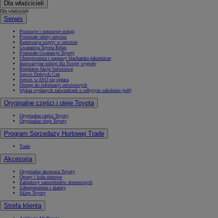
Dla właścicieli
Dla właścicieli
Serwis
Promocje i sezonowe usługi
Pozostałe oferty serwisu
Rezerwacja wizyty w serwisie
Gwarancja Toyota Relax
Pozostałe Gwarancje Toyoty
Ubezpieczenia i naprawy blacharsko-lakiernicze
Innowacyjne usługi dla Twojej wygody
Bezpłatne Akcje Serwisowe
Serwis Dobrych Cen
Serwis w ASO się opłaca
Dostęp do informacji serwisowych
Wykaz wydanych zaświadczeń o odbytym szkoleniu (pdf)
Oryginalne części i oleje Toyota
Oryginalne części Toyoty
Oryginalne oleje Toyoty
Program Sprzedaży Hurtowej Trade
Trade
Akcesoria
Oryginalne akcesoria Toyoty
Opony i koła zimowe
Zabudowy samochodów dostawczych
Zabezpieczenia i alarmy
Sklep Toyoty
Strefa klienta