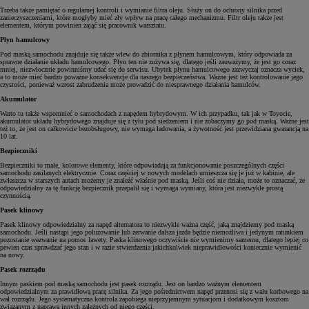
Trzeba także pamiętać o regularnej kontroli i wymianie filtra oleju. Służy on do ochrony silnika przed
zanieczyszczeniami, które mogłyby mieć zły wpływ na pracę całego mechanizmu. Filtr oleju także jest
elementem, którym powinien zająć się pracownik warsztatu.
Płyn hamulcowy
Pod maską samochodu znajduje się także wlew do zbiornika z płynem hamulcowym, który odpowiada za
sprawne działanie układu hamulcowego. Płyn ten nie zużywa się, dlatego jeśli zauważymy, że jest go coraz
mniej, niezwłocznie powinniśmy udać się do serwisu. Ubytek płynu hamulcowego zazwyczaj oznacza wyciek,
a to może mieć bardzo poważne konsekwencje dla naszego bezpieczeństwa. Ważne jest też kontrolowanie jego
czystości, ponieważ wzrost zabrudzenia może prowadzić do niesprawnego działania hamulców.
Akumulator
Warto tu także wspomnieć o samochodach z napędem hybrydowym. W ich przypadku, tak jak w Toyocie,
akumulator układu hybrydowego znajduje się z tyłu pod siedzeniem i nie zobaczymy go pod maską. Ważne jest
też to, że jest on całkowicie bezobsługowy, nie wymaga ładowania, a żywotność jest przewidziana gwarancją na
10 lat.
Bezpieczniki
Bezpieczniki to małe, kolorowe elementy, które odpowiadają za funkcjonowanie poszczególnych części
samochodu zasilanych elektrycznie. Coraz częściej w nowych modelach umieszcza się je już w kabinie, ale
zwłaszcza w starszych autach możemy je znaleźć właśnie pod maską. Jeśli coś nie działa, może to oznaczać, że
odpowiedzialny za tę funkcję bezpiecznik przepalił się i wymaga wymiany, która jest niezwykle prostą
czynnością.
Pasek klinowy
Pasek klinowy odpowiedzialny za napęd alternatora to niezwykle ważna część, jaką znajdziemy pod maską
samochodu. Jeśli nastąpi jego poluzowanie lub zerwanie dalsza jazda będzie niemożliwa i jedynym ratunkiem
pozostanie wezwanie na pomoc lawety. Paska klinowego oczywiście nie wymienimy samemu, dlatego lepiej co
pewien czas sprawdzać jego stan i w razie stwierdzenia jakichkolwiek nieprawidłowości koniecznie wymienić
na nowy.
Pasek rozrządu
Innym paskiem pod maską samochodu jest pasek rozrządu. Jest on bardzo ważnym elementem
odpowiedzialnym za prawidłową pracę silnika. Za jego pośrednictwem napęd przenosi się z wału korbowego na
wał rozrządu. Jego systematyczna kontrola zapobiega nieprzyjemnym sytuacjom i dodatkowym kosztom
związanym z naprawą innych zależnych od niego części.