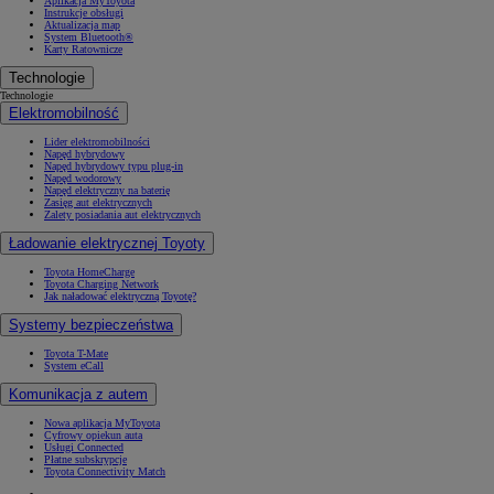
Aplikacja MyToyota
Instrukcje obsługi
Aktualizacja map
System Bluetooth®
Karty Ratownicze
Technologie
Technologie
Elektromobilność
Lider elektromobilności
Napęd hybrydowy
Napęd hybrydowy typu plug-in
Napęd wodorowy
Napęd elektryczny na baterię
Zasięg aut elektrycznych
Zalety posiadania aut elektrycznych
Ładowanie elektrycznej Toyoty
Toyota HomeCharge
Toyota Charging Network
Jak naładować elektryczną Toyotę?
Systemy bezpieczeństwa
Toyota T-Mate
System eCall
Komunikacja z autem
Nowa aplikacja MyToyota
Cyfrowy opiekun auta
Usługi Connected
Płatne subskrypcje
Toyota Connectivity Match