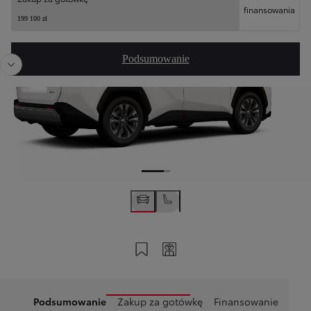
finansowania
Poprzedni
Nast
199 100 zł
Podsumowanie
Zapisz na swoim koncie
Twój kod
Podsumowanie
Zakup za gotówkę
Finansowanie