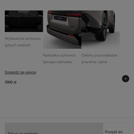
Wykładzina ochronna
tylnych siedzeń
Nakładka ochronna
Osłony przeciwbłotne
tylnego zderzaka
przednie i tylne
Dowiedz się więcej
1000 zł
Twoja konfiguracja
Przejdź do
Zakup za gotówkę