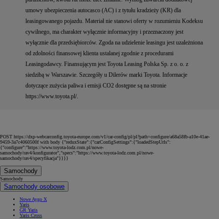
umowy ubezpieczenia autocasco (AC) i z tytułu kradzieży (KR) dla
leasingowanego pojazdu. Materiał nie stanowi oferty w rozumieniu Kodeksu
cywilnego, ma charakter wyłącznie informacyjny i przeznaczony jest
wyłącznie dla przedsiębiorców. Zgoda na udzielenie leasingu jest uzależniona
od zdolności finansowej klienta ustalanej zgodnie z procedurami
Leasingodawcy. Finansującym jest Toyota Leasing Polska Sp. z o. o. z
siedzibą w Warszawie. Szczegóły u Dilerów marki Toyota. Informacje
dotyczące zużycia paliwa i emisji CO2 dostępne są na stronie
https://www.toyota.pl/.
POST https://dxp-webcarconfig.toyota-europe.com/v1/car-config/pl/pl?path=configure/a68a58fb-a10e-41ae-
9459-3a7c4060500f with body {"reduxState":{"carConfigSettings":{"loadedStepUrls":
{"configure":"https://www.toyota-lodz.com.pl/nowe-
samochody/rav4/konfigurator","specs":"https://www.toyota-lodz.com.pl/nowe-
samochody/rav4/specyfikacja"}}}}
Samochody
Samochody
Samochody osobowe
Nowe Aygo X
Yaris
GR Yaris
Yaris Cross