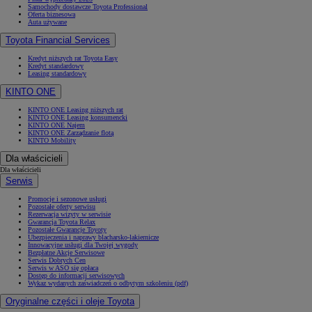
Samochody dostawcze Toyota Professional
Oferta biznesowa
Auta używane
Toyota Financial Services
Kredyt niższych rat Toyota Easy
Kredyt standardowy
Leasing standardowy
KINTO ONE
KINTO ONE Leasing niższych rat
KINTO ONE Leasing konsumencki
KINTO ONE Najem
KINTO ONE Zarządzanie flotą
KINTO Mobility
Dla właścicieli
Dla właścicieli
Serwis
Promocje i sezonowe usługi
Pozostałe oferty serwisu
Rezerwacja wizyty w serwisie
Gwarancja Toyota Relax
Pozostałe Gwarancje Toyoty
Ubezpieczenia i naprawy blacharsko-lakiernicze
Innowacyjne usługi dla Twojej wygody
Bezpłatne Akcje Serwisowe
Serwis Dobrych Cen
Serwis w ASO się opłaca
Dostęp do informacji serwisowych
Wykaz wydanych zaświadczeń o odbytym szkoleniu (pdf)
Oryginalne części i oleje Toyota