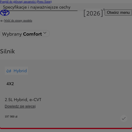
Przejdź do głównej zawartości
(Press Enter)
Specyfikacje i najważniejsze cechy
Otwórz menu
Wróć do strony modelu
Wybrany
Comfort
Silnik
Hybrid
4X2
2.5L Hybrid
,
e‑CVT
Dowiedz się więcej
197 900 zł