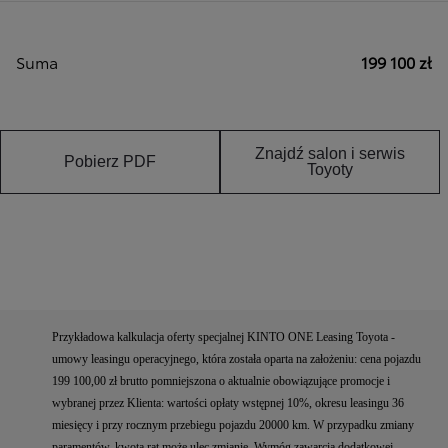
Suma
199 100 zł
Znajdź salon i serwis
Pobierz PDF
Toyoty
Przykładowa kalkulacja oferty specjalnej KINTO ONE Leasing Toyota -
umowy leasingu operacyjnego, która została oparta na założeniu: cena pojazdu
199 100,00 zł brutto pomniejszona o aktualnie obowiązujące promocje i
wybranej przez Klienta: wartości opłaty wstępnej 10%, okresu leasingu 36
miesięcy i przy rocznym przebiegu pojazdu 20000 km. W przypadku zmiany
paramentów, kwota rat może ulec zmianie. Wymóg zawarcia dodatkowej