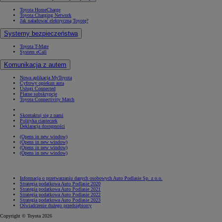
Toyota HomeCharge
Toyota Charging Network
Jak naładować elektryczną Toyotę?
Systemy bezpieczeństwa
Toyota T-Mate
System eCall
Komunikacja z autem
Nowa aplikacja MyToyota
Cyfrowy opiekun auta
Usługi Connected
Płatne subskrypcje
Toyota Connectivity Match
Skontaktuj się z nami
Polityka ciasteczek
Deklaracja dostępności
(Opens in new window)
(Opens in new window)
(Opens in new window)
(Opens in new window)
Informacja o przetwarzaniu danych osobowych Auto Podlasie Sp. z o.o.
Strategia podatkowa Auto Podlasie 2020
Strategia podatkowa Auto Podlasie 2021
Strategia podatkowa Auto Podlasie 2022
Strategia podatkowa Auto Podlasie 2023
Oświadczenie dużego przedsiębiorcy
Copyright © Toyota 2026