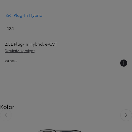
Plug-In Hybrid
4X4
2.5L Plug-in Hybrid
,
e‑CVT
Dowiedz się więcej
234 900 zł
Kolor
Poprzedni
Nast