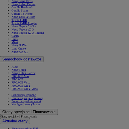
Nowy Yaris Cross
Nowy Urban Cruiser
Corolla Hatchback
Corolla Sedan
Corolla TS Kombi
Nowa Corolla Cross
Toyota C-HR
Toyota C-HR Plug-in
Nowa Toyota C-HR+
Nowa Toyota bZ4X
Nowa Toyota bZ4X Touring
Camry
Prius
Mirai
Nowy RAV4
Land Cruiser
Nowy GR GT
Samochody dostawcze
Hilux
Nowy Hilux
Nowy Hilux Electric
PROACE Max
PROACE
PROACE Verso
PROACE CITY
PROACE CITY Verso
Samochody używane
Umów się na jazdę testową
Zobacz wszystkie cenniki
Konfiguruj swoją Toyotę
Oferty specjalne i Finansowanie
Oferty specjalne i Finansowanie
Aktualne oferty
Finał wyprzedaży 2025