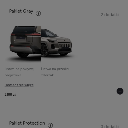
Pakiet Gray
Zobacz opis pakietów
2 dodatki
Listwa na pokrywę
Listwa na przedni
bagażnika
zderzak
Dowiedz się więcej
2100 zł
Pakiet Protection
Zobacz opis pakietów
3 dodatki