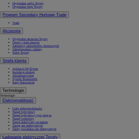
Oryginalne części Toyoty
Oryginalne oleje Toyoty
Program Sprzedaży Hurtowej Trade
Trade
Akcesoria
Oryginalne akcesoria Toyoty
Opony i koła zimowe
Zabudowy samochodów dostawczych
Zabezpieczenia i alarmy
Sklep Toyoty
Strefa klienta
Aplikacja MyToyota
Instrukcje obsługi
Aktualizacja map
System Bluetooth®
Karty Ratownicze
Technologie
Technologie
Elektromobilność
Lider elektromobilności
Napęd hybrydowy
Napęd hybrydowy typu plug-in
Napęd wodorowy
Napęd elektryczny na baterię
Zasięg aut elektrycznych
Zalety posiadania aut elektrycznych
Ładowanie elektrycznej Toyoty