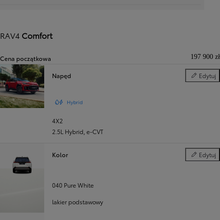
RAV4
Comfort
197 900 zł
Cena początkowa
Napęd
Edytuj
Napęd
Hybrid
4X2
2.5L Hybrid
,
e‑CVT
Kolor
Edytuj
Kolor
040 Pure White
lakier podstawowy