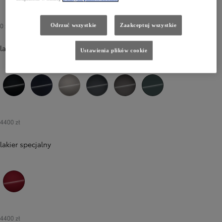
040 Pure White
0 zł
-
2900 zł
Odrzuć wszystkie
Zaakceptuj wszystkie
lakier metalizowany
Ustawienia plików cookie
218 Attitude Black
8X8 Elite Blue
4V8 Avant-garde Bronze
1L6 Massive Grey
1M6 Urban Rock
6X7 Forest Green
4400 zł
lakier specjalny
3T3 Tokyo Red
4400 zł