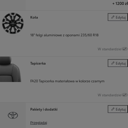
+
1200 zł
Koła
Edytuj
Koła
18" felgi aluminiowe z oponami 235/60 R18
W standardzie
Tapicerka
Edytuj
Tapicerka
FA20 Tapicerka materiałowa w kolorze czarnym
W standardzie
Pakiety i dodatki
Edytuj
Pakiety i d
Przeglądaj