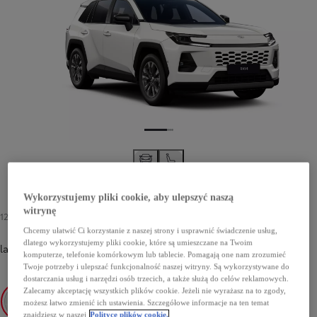
Wykorzystujemy pliki cookie, aby ulepszyć naszą
witrynę
1200 zł
Chcemy ułatwić Ci korzystanie z naszej strony i usprawnić świadczenie usług,
dlatego wykorzystujemy pliki cookie, które są umieszczane na Twoim
lakier podstawowy
-
040 Pure White
1200 zł
komputerze, telefonie komórkowym lub tablecie. Pomagają one nam zrozumieć
Twoje potrzeby i ulepszać funkcjonalność naszej witryny. Są wykorzystywane do
dostarczania usług i narzędzi osób trzecich, a także służą do celów reklamowych.
Zalecamy akceptację wszystkich plików cookie. Jeżeli nie wyrażasz na to zgody,
możesz łatwo zmienić ich ustawienia. Szczegółowe informacje na ten temat
znajdziesz w naszej
Polityce plików cookie.