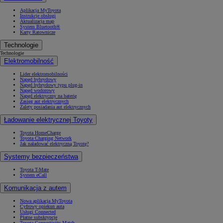
Aplikacja MyToyota
Instrukcje obsługi
Aktualizacja map
System Bluetooth®
Karty Ratownicze
Technologie
Technologie
Elektromobilność
Lider elektromobilności
Napęd hybrydowy
Napęd hybrydowy typu plug-in
Napęd wodorowy
Napęd elektryczny na baterię
Zasięg aut elektrycznych
Zalety posiadania aut elektrycznych
Ładowanie elektrycznej Toyoty
Toyota HomeCharge
Toyota Charging Network
Jak naładować elektryczną Toyotę?
Systemy bezpieczeństwa
Toyota T-Mate
System eCall
Komunikacja z autem
Nowa aplikacja MyToyota
Cyfrowy opiekun auta
Usługi Connected
Płatne subskrypcje
Toyota Connectivity Match