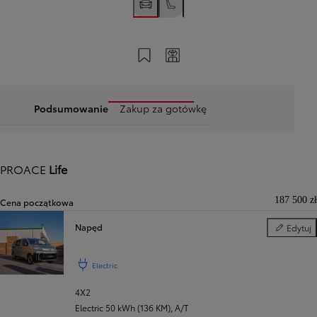
Zapisz na swoim koncie
Twój kod
Podsumowanie
Zakup za gotówkę
PROACE
Life
187 500 zł
Cena początkowa
Napęd
Edytuj
Napęd
Poprzedni
Następny
Electric
4X2
Electric 50 kWh (136 KM)
,
A/T