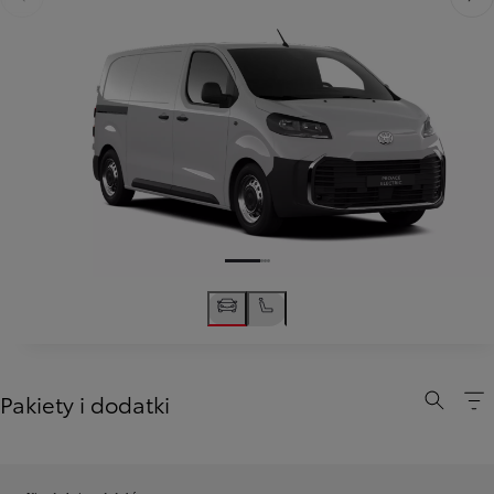
Poprzedni
Nast
Pakiety i dodatki