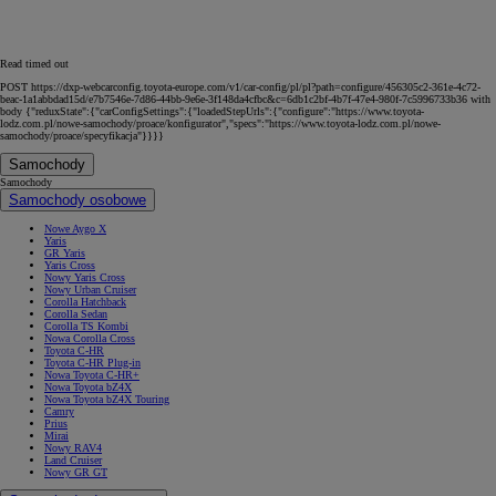
Read timed out
POST https://dxp-webcarconfig.toyota-europe.com/v1/car-config/pl/pl?path=configure/456305c2-361e-4c72-
beac-1a1abbdad15d/e7b7546e-7d86-44bb-9e6e-3f148da4cfbc&c=6db1c2bf-4b7f-47e4-980f-7c5996733b36 with
body {"reduxState":{"carConfigSettings":{"loadedStepUrls":{"configure":"https://www.toyota-
lodz.com.pl/nowe-samochody/proace/konfigurator","specs":"https://www.toyota-lodz.com.pl/nowe-
samochody/proace/specyfikacja"}}}}
Samochody
Samochody
Samochody osobowe
Nowe Aygo X
Yaris
GR Yaris
Yaris Cross
Nowy Yaris Cross
Nowy Urban Cruiser
Corolla Hatchback
Corolla Sedan
Corolla TS Kombi
Nowa Corolla Cross
Toyota C-HR
Toyota C-HR Plug-in
Nowa Toyota C-HR+
Nowa Toyota bZ4X
Nowa Toyota bZ4X Touring
Camry
Prius
Mirai
Nowy RAV4
Land Cruiser
Nowy GR GT