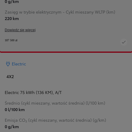
0 g/km
Zasięg w trybie elektrycznym - Cykl mieszany WLTP (km)
220 km
Dowiedz się więcej
187 500 zł
Electric
4X2
Electric 75 kWh (136 KM)
,
A/T
Średnio (cykl mieszany, wartość średnia) (l/100 km)
0 l/100 km
Emisja CO₂ (cykl mieszany, wartość średnia) (g/km)
0 g/km