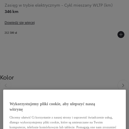
Zasięg w trybie elektrycznym - Cykl mieszany WLTP (km)
346 km
Dowiedz się więcej
212 500 zł
Kolor
Poprzedni
Nast
Wykorzystujemy pliki cookie, aby ulepszyć naszą
witrynę
Chcemy ułatwić Ci korzystanie z naszej strony i usprawnić świadczenie usług,
dlatego wykorzystujemy pliki cookie, które są umieszczane na Twoim
komputerze, telefonie komórkowym lub tablecie. Pomagają one nam zrozumieć