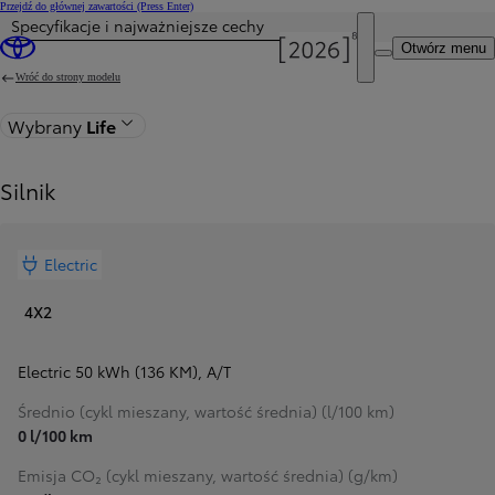
Przejdź do głównej zawartości
(Press Enter)
Specyfikacje i najważniejsze cechy
Otwórz menu
Wróć do strony modelu
Wybrany
Life
Silnik
Electric
4X2
Electric 50 kWh (136 KM)
,
A/T
Średnio (cykl mieszany, wartość średnia) (l/100 km)
0 l/100 km
Emisja CO₂ (cykl mieszany, wartość średnia) (g/km)