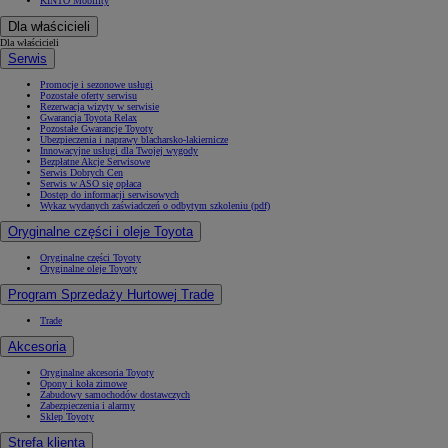
KINTO Mobility
Dla właścicieli
Dla właścicieli
Serwis
Promocje i sezonowe usługi
Pozostałe oferty serwisu
Rezerwacja wizyty w serwisie
Gwarancja Toyota Relax
Pozostałe Gwarancje Toyoty
Ubezpieczenia i naprawy blacharsko-lakiernicze
Innowacyjne usługi dla Twojej wygody
Bezpłatne Akcje Serwisowe
Serwis Dobrych Cen
Serwis w ASO się opłaca
Dostęp do informacji serwisowych
Wykaz wydanych zaświadczeń o odbytym szkoleniu (pdf)
Oryginalne części i oleje Toyota
Oryginalne części Toyoty
Oryginalne oleje Toyoty
Program Sprzedaży Hurtowej Trade
Trade
Akcesoria
Oryginalne akcesoria Toyoty
Opony i koła zimowe
Zabudowy samochodów dostawczych
Zabezpieczenia i alarmy
Sklep Toyoty
Strefa klienta