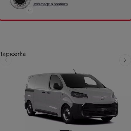
Informacje o oponach
Tapicerka
Poprzedni
Nast
Poprzedni
Następny