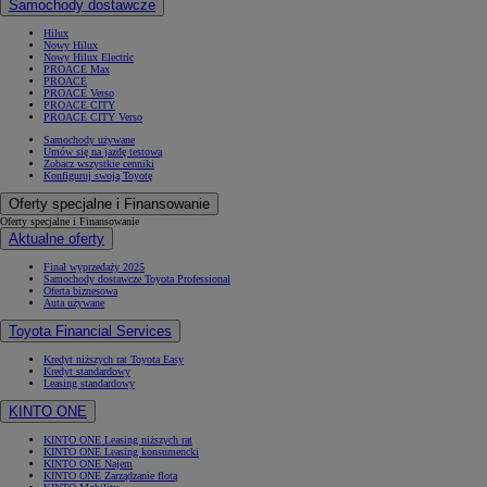
Samochody dostawcze
Hilux
Nowy Hilux
Nowy Hilux Electric
PROACE Max
PROACE
PROACE Verso
PROACE CITY
PROACE CITY Verso
Samochody używane
Umów się na jazdę testową
Zobacz wszystkie cenniki
Konfiguruj swoją Toyotę
Oferty specjalne i Finansowanie
Oferty specjalne i Finansowanie
Aktualne oferty
Finał wyprzedaży 2025
Samochody dostawcze Toyota Professional
Oferta biznesowa
Auta używane
Toyota Financial Services
Kredyt niższych rat Toyota Easy
Kredyt standardowy
Leasing standardowy
KINTO ONE
KINTO ONE Leasing niższych rat
KINTO ONE Leasing konsumencki
KINTO ONE Najem
KINTO ONE Zarządzanie flotą