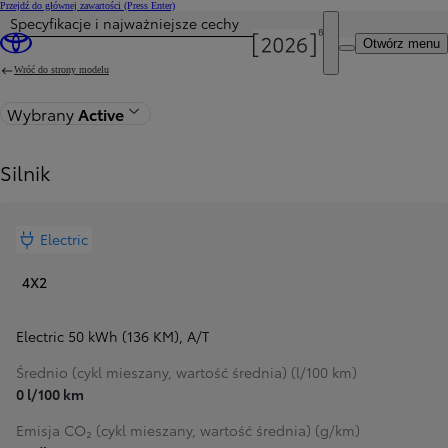
Przejdź do głównej zawartości
(Press Enter)
Specyfikacje i najważniejsze cechy
Otwórz menu
Wróć do strony modelu
Wybrany
Active
Silnik
Electric
4X2
Electric 50 kWh (136 KM)
,
A/T
Średnio (cykl mieszany, wartość średnia) (l/100 km)
0 l/100 km
Emisja CO₂ (cykl mieszany, wartość średnia) (g/km)