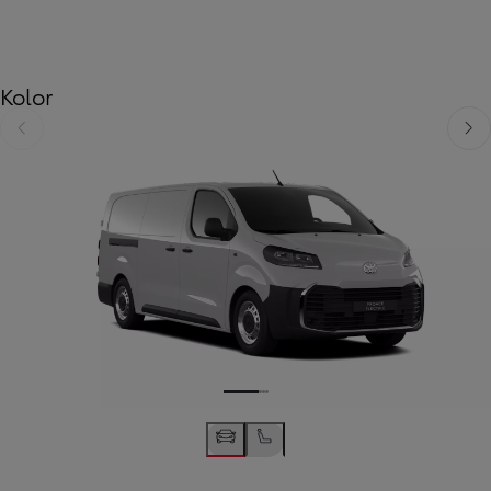
Kolor
Poprzedni
Nast