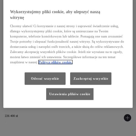
Electric
Wykorzystujemy pliki cookie, aby ulepszyć naszą
witrynę
4X2
Chcemy ułatwić Ci korzystanie z naszej strony i usprawnić świadczenie usług,
dlatego wykorzystujemy pliki cookie, które są umieszczane na Twoim
komputerze, telefonie komórkowym lub tablecie. Pomagają one nam zrozumieć
Electric 75 kWh (136 KM)
,
A/T
Twoje potrzeby i ulepszać funkcjonalność naszej witryny. Są wykorzystywane do
dostarczania usług i narzędzi osób trzecich, a także służą do celów reklamowych.
Średnio (cykl mieszany, wartość średnia) (l/100 km)
Zalecamy akceptację wszystkich plików cookie. Jeżeli nie wyrażasz na to zgody,
0 l/100 km
możesz łatwo zmienić ich ustawienia. Szczegółowe informacje na ten temat
znajdziesz w naszej
Polityce plików cookie.
Emisja CO₂ (cykl mieszany, wartość średnia) (g/km)
0 g/km
Odrzuć wszystkie
Zaakceptuj wszystkie
Zasięg w trybie elektrycznym - Cykl mieszany WLTP (km)
343 km
Ustawienia plików cookie
Dowiedz się więcej
226 400 zł