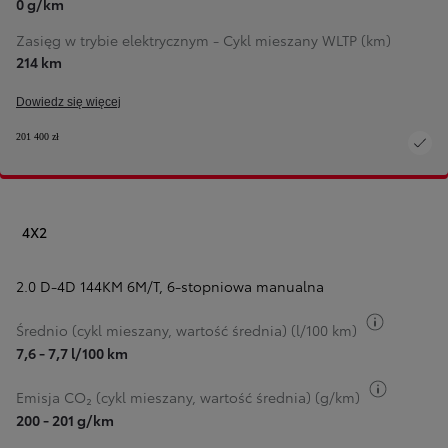
0 g/km
Zasięg w trybie elektrycznym - Cykl mieszany WLTP (km)
214 km
Dowiedz się więcej
201 400 zł
4X2
2.0 D-4D 144KM 6M/T
,
6-stopniowa manualna
Przełącz 
Średnio (cykl mieszany, wartość średnia) (l/100 km)
7,6 - 7,7 l/100 km
Przełącz
Emisja CO₂ (cykl mieszany, wartość średnia) (g/km)
200 - 201 g/km