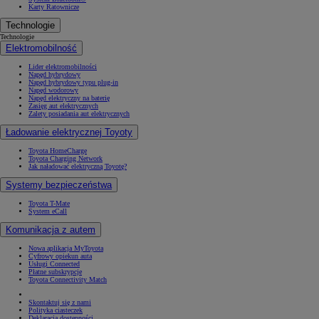
Karty Ratownicze
Technologie
Technologie
Elektromobilność
Lider elektromobilności
Napęd hybrydowy
Napęd hybrydowy typu plug-in
Napęd wodorowy
Napęd elektryczny na baterię
Zasięg aut elektrycznych
Zalety posiadania aut elektrycznych
Ładowanie elektrycznej Toyoty
Toyota HomeCharge
Toyota Charging Network
Jak naładować elektryczną Toyotę?
Systemy bezpieczeństwa
Toyota T-Mate
System eCall
Komunikacja z autem
Nowa aplikacja MyToyota
Cyfrowy opiekun auta
Usługi Connected
Płatne subskrypcje
Toyota Connectivity Match
Skontaktuj się z nami
Polityka ciasteczek
Deklaracja dostępności