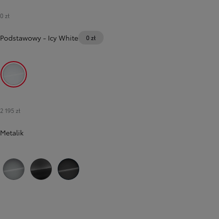
0 zł
Podstawowy
-
Icy White
0 zł
Icy White
2 195 zł
Metalik
Poprzedni
Następny
Silver
Titanium Grey
Black