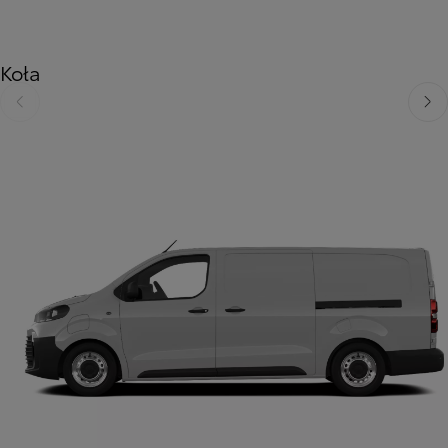
Koła
Poprzedni
Nast