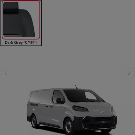
Dark Grey (CMFT)
Poprzedni
Następny
Poprzedni
Nast