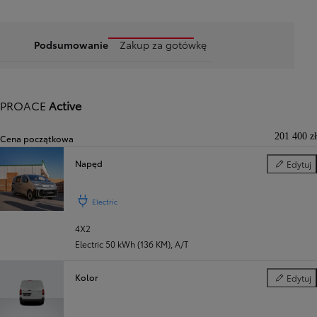
Podsumowanie
Zakup za gotówkę
PROACE
Active
201 400 zł
Cena początkowa
Napęd
Edytuj
Napęd
Poprzedni
Następny
Electric
4X2
Electric 50 kWh (136 KM)
,
A/T
Kolor
Edytuj
Kolor