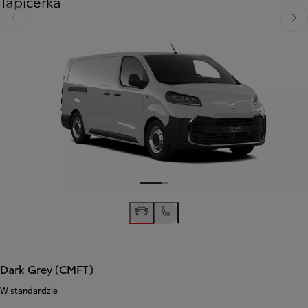
Tapicerka
Poprzedni
Nast
Poprzedni
Następny
Dark Grey (CMFT)
W standardzie