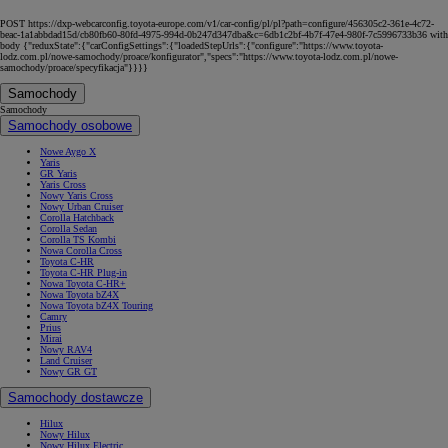
POST https://dxp-webcarconfig.toyota-europe.com/v1/car-config/pl/pl?path=configure/456305c2-361e-4c72-
beac-1a1abbdad15d/cb80fb60-80fd-4975-994d-0b247d347dba&c=6db1c2bf-4b7f-47e4-980f-7c5996733b36 with
body {"reduxState":{"carConfigSettings":{"loadedStepUrls":{"configure":"https://www.toyota-
lodz.com.pl/nowe-samochody/proace/konfigurator","specs":"https://www.toyota-lodz.com.pl/nowe-
samochody/proace/specyfikacja"}}}}
Samochody
Samochody
Samochody osobowe
Nowe Aygo X
Yaris
GR Yaris
Yaris Cross
Nowy Yaris Cross
Nowy Urban Cruiser
Corolla Hatchback
Corolla Sedan
Corolla TS Kombi
Nowa Corolla Cross
Toyota C-HR
Toyota C-HR Plug-in
Nowa Toyota C-HR+
Nowa Toyota bZ4X
Nowa Toyota bZ4X Touring
Camry
Prius
Mirai
Nowy RAV4
Land Cruiser
Nowy GR GT
Samochody dostawcze
Hilux
Nowy Hilux
Nowy Hilux Electric