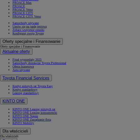
PROACE Max
PROACE
PROACE Verso
PROACE CITY
PROACE CITY Verso
Samochody używane
Umów się na jazdę testową
Zobacz wszystkie cenniki
Konfiguruj swoją Toyotę
Oferty specjalne i Finansowanie
Oferty specjalne i Finansowanie
Aktualne oferty
Finał wyprzedaży 2025
Samochody dostawcze Toyota Professional
Oferta biznesowa
Auta używane
Toyota Financial Services
Kredyt niższych rat Toyota Easy
Kredyt standardowy
Leasing standardowy
KINTO ONE
KINTO ONE Leasing niższych rat
KINTO ONE Leasing konsumencki
KINTO ONE Najem
KINTO ONE Zarządzanie flotą
KINTO Mobility
Dla właścicieli
Dla właścicieli