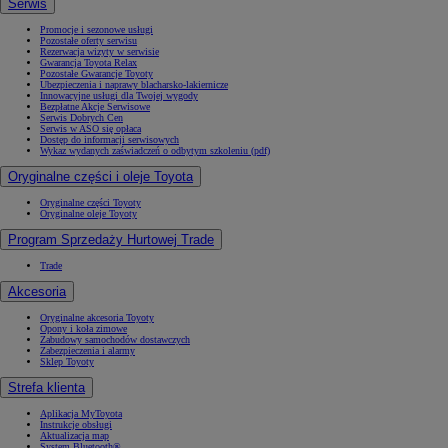
Serwis
Promocje i sezonowe usługi
Pozostałe oferty serwisu
Rezerwacja wizyty w serwisie
Gwarancja Toyota Relax
Pozostałe Gwarancje Toyoty
Ubezpieczenia i naprawy blacharsko-lakiernicze
Innowacyjne usługi dla Twojej wygody
Bezpłatne Akcje Serwisowe
Serwis Dobrych Cen
Serwis w ASO się opłaca
Dostęp do informacji serwisowych
Wykaz wydanych zaświadczeń o odbytym szkoleniu (pdf)
Oryginalne części i oleje Toyota
Oryginalne części Toyoty
Oryginalne oleje Toyoty
Program Sprzedaży Hurtowej Trade
Trade
Akcesoria
Oryginalne akcesoria Toyoty
Opony i koła zimowe
Zabudowy samochodów dostawczych
Zabezpieczenia i alarmy
Sklep Toyoty
Strefa klienta
Aplikacja MyToyota
Instrukcje obsługi
Aktualizacja map
System Bluetooth®