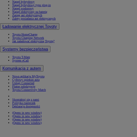
Napęd hybrydowy
Napęd hybrydowy typu plug-in
Napęd wodorowy
Napęd elektryczny na baterię
Zasięg aut elektrycznych
Zalety posiadania aut elektrycznych
Ładowanie elektrycznej Toyoty
Toyota HomeCharge
Toyota Charging Network
Jak naładować elektryczną Toyotę?
Systemy bezpieczeństwa
Toyota T-Mate
System eCall
Komunikacja z autem
Nowa aplikacja MyToyota
Cyfrowy opiekun auta
Usługi Connected
Płatne subskrypcje
Toyota Connectivity Match
Skontaktuj się z nami
Polityka ciasteczek
Deklaracja dostępności
(Opens in new window)
(Opens in new window)
(Opens in new window)
(Opens in new window)