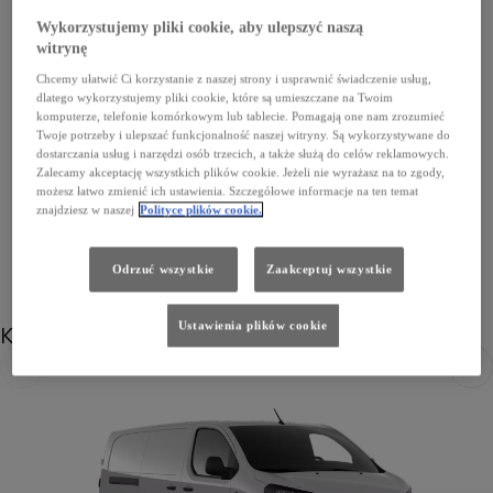
Electric 75 kWh (136 KM)
,
A/T
Wykorzystujemy pliki cookie, aby ulepszyć naszą
witrynę
Zasięg w trybie elektrycznym - Cykl mieszany WLTP (km)
Chcemy ułatwić Ci korzystanie z naszej strony i usprawnić świadczenie usług,
345 km
dlatego wykorzystujemy pliki cookie, które są umieszczane na Twoim
komputerze, telefonie komórkowym lub tablecie. Pomagają one nam zrozumieć
Dowiedz się więcej
Twoje potrzeby i ulepszać funkcjonalność naszej witryny. Są wykorzystywane do
dostarczania usług i narzędzi osób trzecich, a także służą do celów reklamowych.
224 800 zł
Zalecamy akceptację wszystkich plików cookie. Jeżeli nie wyrażasz na to zgody,
możesz łatwo zmienić ich ustawienia. Szczegółowe informacje na ten temat
znajdziesz w naszej
Polityce plików cookie.
Odrzuć wszystkie
Zaakceptuj wszystkie
Kolor
Ustawienia plików cookie
Poprzedni
Nast