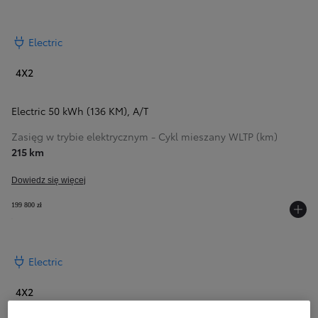
Electric
4X2
Electric 50 kWh (136 KM)
,
A/T
Zasięg w trybie elektrycznym - Cykl mieszany WLTP (km)
215 km
Dowiedz się więcej
199 800 zł
Electric
4X2