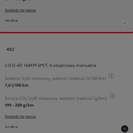
Dowiedz się więcej
169 500 zł
4X2
2.0 D-4D 144KM 6M/T
,
6-stopniowa manualna
Przełącz 
Średnio (cykl mieszany, wartość średnia) (l/100 km)
7,6 l/100 km
Przełącz
Emisja CO₂ (cykl mieszany, wartość średnia) (g/km)
199 - 200 g/km
Dowiedz się więcej
151 400 zł