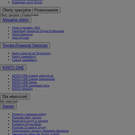
Konfiguruj swoją Toyotę
Oferty specjalne i Finansowanie
Oferty specjalne i Finansowanie
Aktualne oferty
Finał wyprzedaży 2025
Samochody dostawcze Toyota Professional
Oferta biznesowa
Auta używane
Toyota Financial Services
Kredyt niższych rat Toyota Easy
Kredyt standardowy
Leasing standardowy
KINTO ONE
KINTO ONE Leasing niższych rat
KINTO ONE Leasing konsumencki
KINTO ONE Najem
KINTO ONE Zarządzanie flotą
KINTO Mobility
Dla właścicieli
Dla właścicieli
Serwis
Promocje i sezonowe usługi
Pozostałe oferty serwisu
Rezerwacja wizyty w serwisie
Gwarancja Toyota Relax
Pozostałe Gwarancje Toyoty
Ubezpieczenia i naprawy blacharsko-lakiernicze
Innowacyjne usługi dla Twojej wygody