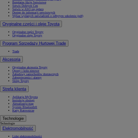
Bezpłatne Akcje Serwisowe
Serwis Dobrych Cen
Serwis w ASO się opłaca
Dostęp do informacji serwisowych
Wykaz wydanych zaświadczeń o odbytym szkoleniu (pdf)
Oryginalne części i oleje Toyota
Oryginalne części Toyoty
Oryginalne oleje Toyoty
Program Sprzedaży Hurtowej Trade
Trade
Akcesoria
Oryginalne akcesoria Toyoty
Opony i koła zimowe
Zabudowy samochodów dostawczych
Zabezpieczenia i alarmy
Sklep Toyoty
Strefa klienta
Aplikacja MyToyota
Instrukcje obsługi
Aktualizacja map
System Bluetooth®
Karty Ratownicze
Technologie
Technologie
Elektromobilność
Lider elektromobilności