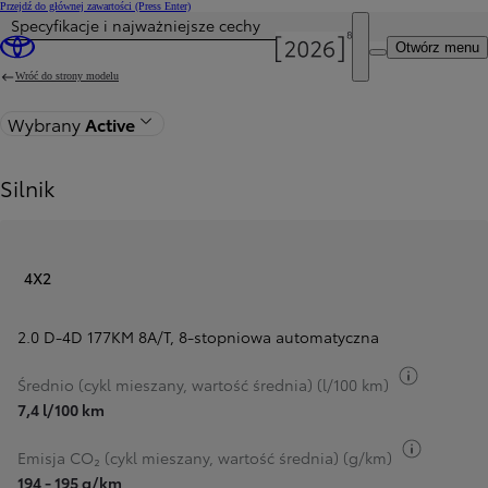
Przejdź do głównej zawartości
(Press Enter)
Specyfikacje i najważniejsze cechy
Otwórz menu
Wróć do strony modelu
Wybrany
Active
Silnik
4X2
2.0 D-4D 177KM 8A/T
,
8-stopniowa automatyczna
Przełącz 
Średnio (cykl mieszany, wartość średnia) (l/100 km)
7,4 l/100 km
Przełącz
Emisja CO₂ (cykl mieszany, wartość średnia) (g/km)
194 - 195 g/km