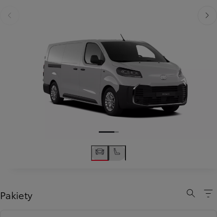
Poprzedni
Nast
Pakiety