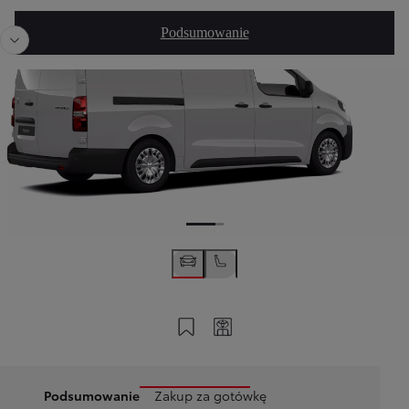
Poprzedni
Nast
Podsumowanie
Zapisz na swoim koncie
Twój kod
Podsumowanie
Zakup za gotówkę