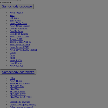
Samochody
Samochody osobowe
Nowe Aygo X
Yaris
GR Yaris
Yaris Cross
Nowy Yaris Cross
Nowy Urban Cruiser
Corolla Hatchback
Corolla Sedan
Corolla TS Kombi
Nowa Corolla Cross
Toyota C-HR
Toyota C-HR Plug-in
Nowa Toyota C-HR+
Nowa Toyota bZ4X
Nowa Toyota bZ4X Touring
Camry
Prius
Mirai
Nowy RAV4
Land Cruiser
Nowy GR GT
Samochody dostawcze
Hilux
Nowy Hilux
Nowy Hilux Electric
PROACE Max
PROACE
PROACE Verso
PROACE CITY
PROACE CITY Verso
Samochody używane
Umów się na jazdę testową
Zobacz wszystkie cenniki