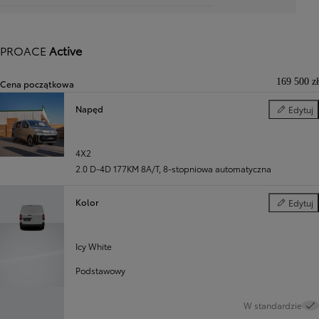
PROACE
Active
169 500 zł
Cena początkowa
Napęd
Edytuj
Napęd
Poprzedni
Następny
4X2
2.0 D-4D 177KM 8A/T
,
8-stopniowa automatyczna
Kolor
Edytuj
Kolor
Icy White
Podstawowy
W standardzie