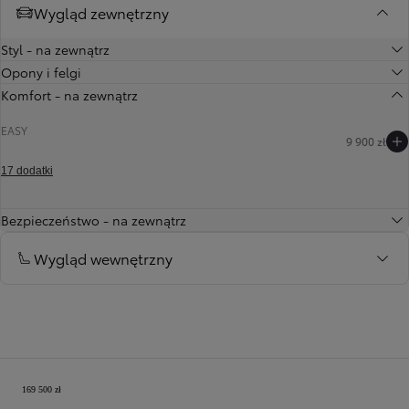
Wygląd zewnętrzny
Styl - na zewnątrz
Opony i felgi
Komfort - na zewnątrz
EASY
9 900 zł
17 dodatki
Poprzedni
Następny
Bezpieczeństwo - na zewnątrz
Wygląd wewnętrzny
Twoja konfiguracja
169 500 zł