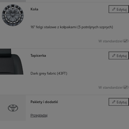
Koła
Edytuj
Koła
16" felgi stalowe z kołpakami (5 potrójnych szprych)
W standardzie
Tapicerka
Edytuj
Tapicerka
Dark grey fabric (43FT)
W standardzie
Pakiety i dodatki
Edytuj
Pakiety i d
Przeglądaj