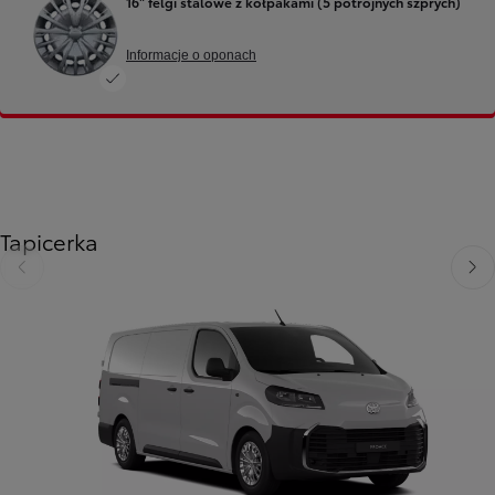
16" felgi stalowe z kołpakami (5 potrójnych szprych)
Informacje o oponach
Tapicerka
Poprzedni
Nast
Poprzedni
Następny