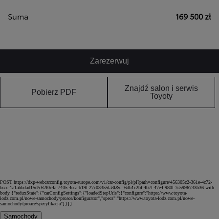
Suma
169 500 zł
Zarezerwuj
Znajdź salon i serwis
Pobierz PDF
Toyoty
POST https://dxp-webcarconfig.toyota-europe.com/v1/car-config/pl/pl?path=configure/456305c2-361e-4c72-
beac-1a1abbdad15d/c62f0c4a-7405-4cca-b19f-27c03355fa3f&c=6db1c2bf-4b7f-47e4-980f-7c5996733b36 with
body {"reduxState":{"carConfigSettings":{"loadedStepUrls":{"configure":"https://www.toyota-
lodz.com.pl/nowe-samochody/proace/konfigurator","specs":"https://www.toyota-lodz.com.pl/nowe-
samochody/proace/specyfikacja"}}}}
Samochody