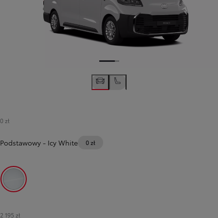
0 zł
Podstawowy
-
Icy White
0 zł
Icy White
2 195 zł