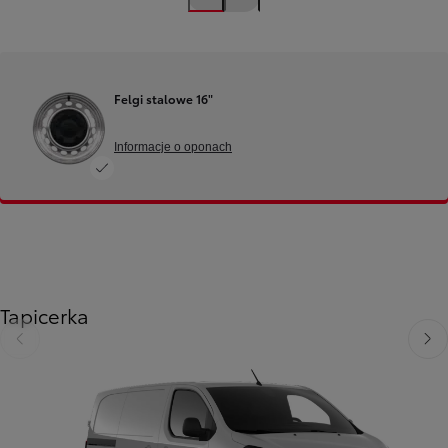
Felgi stalowe 16"
Informacje o oponach
Tapicerka
Poprzedni
Nast
Poprzedni
Następny