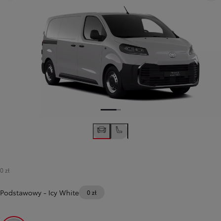
0 zł
Podstawowy
-
Icy White
0 zł