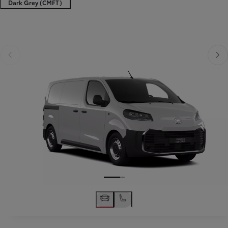
Dark Grey (CMFT)
Poprzedni
Następny
Poprzedni
Nast