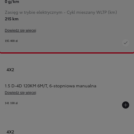
0 g/km
Zasięg w trybie elektrycznym - Cykl mieszany WLTP (km)
215 km
Dowiedz się więcej
195 400 zł
4X2
1.5 D-4D 120KM 6M/T
,
6-stopniowa manualna
Dowiedz się więcej
141 100 zł
4X2