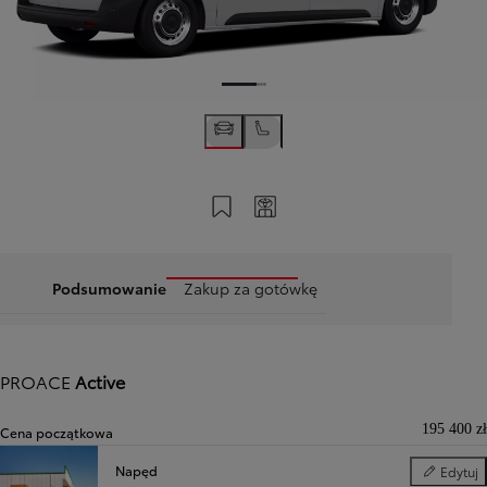
Zapisz na swoim koncie
Twój kod
Podsumowanie
Zakup za gotówkę
PROACE
Active
195 400 zł
Cena początkowa
Napęd
Edytuj
Napęd