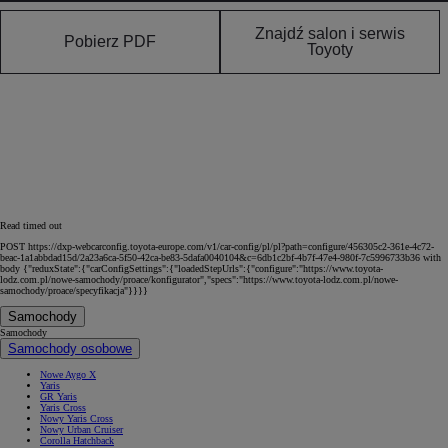
Znajdź salon i serwis
Pobierz PDF
Toyoty
Read timed out
POST https://dxp-webcarconfig.toyota-europe.com/v1/car-config/pl/pl?path=configure/456305c2-361e-4c72-
beac-1a1abbdad15d/2a23a6ca-5f50-42ca-be83-5dafa0040104&c=6db1c2bf-4b7f-47e4-980f-7c5996733b36 with
body {"reduxState":{"carConfigSettings":{"loadedStepUrls":{"configure":"https://www.toyota-
lodz.com.pl/nowe-samochody/proace/konfigurator","specs":"https://www.toyota-lodz.com.pl/nowe-
samochody/proace/specyfikacja"}}}}
Samochody
Samochody
Samochody osobowe
Nowe Aygo X
Yaris
GR Yaris
Yaris Cross
Nowy Yaris Cross
Nowy Urban Cruiser
Corolla Hatchback