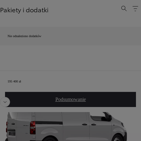
Pakiety i dodatki
Nie odnaleziono dodatków
Twoja konfiguracja
195 400 zł
Poprzedni
Nast
Poprzedni
Następny
Podsumowanie