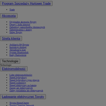
Program Sprzedaży Hurtowej Trade
Trade
Akcesoria
Oryginalne akcesoria Toyoty
Opony i koła zimowe
Zabudowy samochodów dostawczych
Zabezpieczenia i alarmy
Sklep Toyoty
Strefa klienta
Aplikacja MyToyota
Instrukcje obsługi
Aktualizacja map
System Bluetooth®
Karty Ratownicze
Technologie
Technologie
Elektromobilność
Lider elektromobilności
Napęd hybrydowy
Napęd hybrydowy typu plug-in
Napęd wodorowy
Napęd elektryczny na baterię
Zasięg aut elektrycznych
Zalety posiadania aut elektrycznych
Ładowanie elektrycznej Toyoty
Toyota HomeCharge
Toyota Charging Network