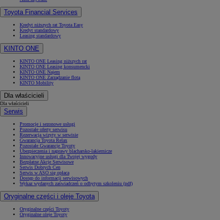
Toyota Financial Services
Kredyt niższych rat Toyota Easy
Kredyt standardowy
Leasing standardowy
KINTO ONE
KINTO ONE Leasing niższych rat
KINTO ONE Leasing konsumencki
KINTO ONE Najem
KINTO ONE Zarządzanie flotą
KINTO Mobility
Dla właścicieli
Dla właścicieli
Serwis
Promocje i sezonowe usługi
Pozostałe oferty serwisu
Rezerwacja wizyty w serwisie
Gwarancja Toyota Relax
Pozostałe Gwarancje Toyoty
Ubezpieczenia i naprawy blacharsko-lakiernicze
Innowacyjne usługi dla Twojej wygody
Bezpłatne Akcje Serwisowe
Serwis Dobrych Cen
Serwis w ASO się opłaca
Dostęp do informacji serwisowych
Wykaz wydanych zaświadczeń o odbytym szkoleniu (pdf)
Oryginalne części i oleje Toyota
Oryginalne części Toyoty
Oryginalne oleje Toyoty