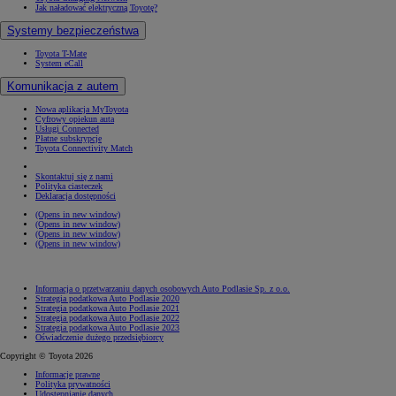
Jak naładować elektryczną Toyotę?
Systemy bezpieczeństwa
Toyota T-Mate
System eCall
Komunikacja z autem
Nowa aplikacja MyToyota
Cyfrowy opiekun auta
Usługi Connected
Płatne subskrypcje
Toyota Connectivity Match
Skontaktuj się z nami
Polityka ciasteczek
Deklaracja dostępności
(Opens in new window)
(Opens in new window)
(Opens in new window)
(Opens in new window)
Informacja o przetwarzaniu danych osobowych Auto Podlasie Sp. z o.o.
Strategia podatkowa Auto Podlasie 2020
Strategia podatkowa Auto Podlasie 2021
Strategia podatkowa Auto Podlasie 2022
Strategia podatkowa Auto Podlasie 2023
Oświadczenie dużego przedsiębiorcy
Copyright © Toyota 2026
Informacje prawne
Polityka prywatności
Udostępnianie danych