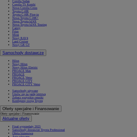
Corolla Sedan
Corolla TS Kombi
Nowa Corolla Cross
Toyota C-HR
Toyota C-HR Plug-in
Nowa Toyota C-HR+
Nowa Toyota bZ4X
Nowa Toyota bZ4X Touring
Camry
Prius
Mirai
Nowy RAV4
Land Cruiser
Nowy GR GT
Samochody dostawcze
Hilux
Nowy Hilux
Nowy Hilux Electric
PROACE Max
PROACE
PROACE Verso
PROACE CITY
PROACE CITY Verso
Samochody używane
Umów się na jazdę testową
Zobacz wszystkie cenniki
Konfiguruj swoją Toyotę
Oferty specjalne i Finansowanie
Oferty specjalne i Finansowanie
Aktualne oferty
Finał wyprzedaży 2025
Samochody dostawcze Toyota Professional
Oferta biznesowa
Auta używane