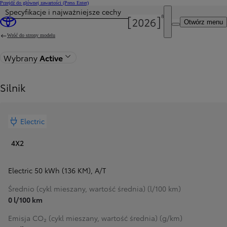
Przejdź do głównej zawartości
(Press Enter)
Specyfikacje i najważniejsze cechy
Otwórz menu
Wróć do strony modelu
Wybrany
Active
Silnik
Electric
4X2
Electric 50 kWh (136 KM)
,
A/T
Średnio (cykl mieszany, wartość średnia) (l/100 km)
0 l/100 km
Emisja CO₂ (cykl mieszany, wartość średnia) (g/km)