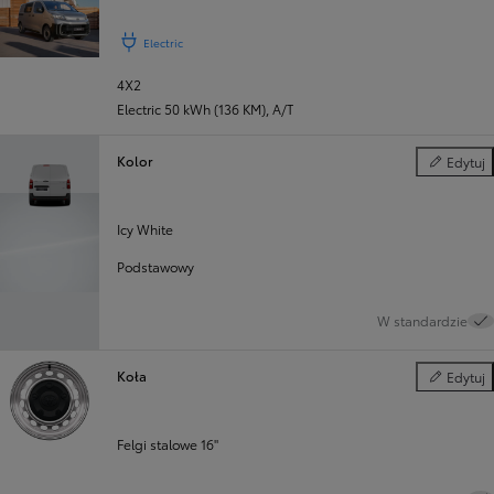
Poprzedni
Następny
Electric
4X2
Electric 50 kWh (136 KM)
,
A/T
Kolor
Edytuj
Kolor
Icy White
Podstawowy
W standardzie
Koła
Edytuj
Koła
Felgi stalowe 16"