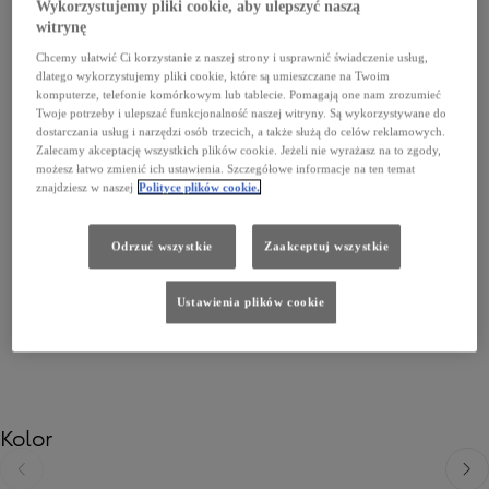
Średnio (cykl mieszany, wartość średnia) (l/100 km)
Wykorzystujemy pliki cookie, aby ulepszyć naszą
7,4 l/100 km
witrynę
Chcemy ułatwić Ci korzystanie z naszej strony i usprawnić świadczenie usług,
Przełącz
Emisja CO₂ (cykl mieszany, wartość średnia) (g/km)
dlatego wykorzystujemy pliki cookie, które są umieszczane na Twoim
komputerze, telefonie komórkowym lub tablecie. Pomagają one nam zrozumieć
193 g/km
Twoje potrzeby i ulepszać funkcjonalność naszej witryny. Są wykorzystywane do
dostarczania usług i narzędzi osób trzecich, a także służą do celów reklamowych.
Dowiedz się więcej
Zalecamy akceptację wszystkich plików cookie. Jeżeli nie wyrażasz na to zgody,
możesz łatwo zmienić ich ustawienia. Szczegółowe informacje na ten temat
165 100 zł
znajdziesz w naszej
Polityce plików cookie.
Odrzuć wszystkie
Zaakceptuj wszystkie
Pokaż wszystkie wersje silnikowe
Ustawienia plików cookie
Kolor
Poprzedni
Nast