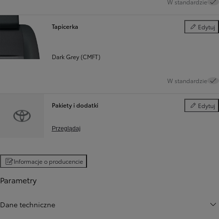
W standardzie
Tapicerka
Edytuj
Tapicerka
Dark Grey (CMFT)
W standardzie
Pakiety i dodatki
Edytuj
Pakiety i d
Przeglądaj
Informacje o producencie
Parametry
Dane techniczne