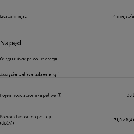
Liczba miejsc
4 miejsc/a
Napęd
Osiągi i zużycie paliwa lub energii
Zużycie paliwa lub energii
Pojemność zbiornika paliwa (l)
30 l
Poziom hałasu na postoju
71,0 dB(A)
(dB(A))