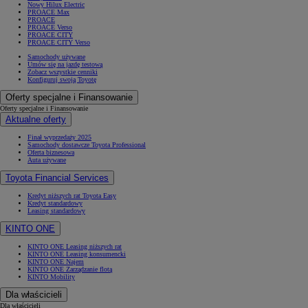
Nowy Hilux Electric
PROACE Max
PROACE
PROACE Verso
PROACE CITY
PROACE CITY Verso
Samochody używane
Umów się na jazdę testową
Zobacz wszystkie cenniki
Konfiguruj swoją Toyotę
Oferty specjalne i Finansowanie
Oferty specjalne i Finansowanie
Aktualne oferty
Finał wyprzedaży 2025
Samochody dostawcze Toyota Professional
Oferta biznesowa
Auta używane
Toyota Financial Services
Kredyt niższych rat Toyota Easy
Kredyt standardowy
Leasing standardowy
KINTO ONE
KINTO ONE Leasing niższych rat
KINTO ONE Leasing konsumencki
KINTO ONE Najem
KINTO ONE Zarządzanie flotą
KINTO Mobility
Dla właścicieli
Dla właścicieli