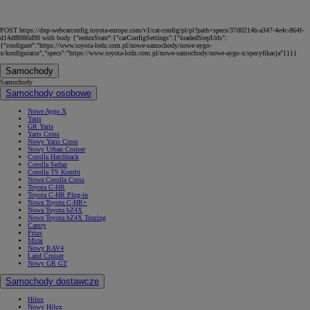
POST https://dxp-webcarconfig.toyota-europe.com/v1/car-config/pl/pl?path=specs/37d0214b-a347-4e4c-864f-
d14df8086d90 with body {"reduxState":{"carConfigSettings":{"loadedStepUrls":
{"configure":"https://www.toyota-lodz.com.pl/nowe-samochody/nowe-aygo-
x/konfigurator","specs":"https://www.toyota-lodz.com.pl/nowe-samochody/nowe-aygo-x/specyfikacja"}}}}
Samochody
Samochody
Samochody osobowe
Nowe Aygo X
Yaris
GR Yaris
Yaris Cross
Nowy Yaris Cross
Nowy Urban Cruiser
Corolla Hatchback
Corolla Sedan
Corolla TS Kombi
Nowa Corolla Cross
Toyota C-HR
Toyota C-HR Plug-in
Nowa Toyota C-HR+
Nowa Toyota bZ4X
Nowa Toyota bZ4X Touring
Camry
Prius
Mirai
Nowy RAV4
Land Cruiser
Nowy GR GT
Samochody dostawcze
Hilux
Nowy Hilux