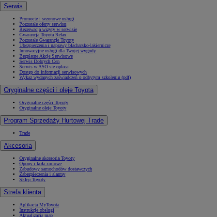
Serwis
Promocje i sezonowe usługi
Pozostałe oferty serwisu
Rezerwacja wizyty w serwisie
Gwarancja Toyota Relax
Pozostałe Gwarancje Toyoty
Ubezpieczenia i naprawy blacharsko-lakiernicze
Innowacyjne usługi dla Twojej wygody
Bezpłatne Akcje Serwisowe
Serwis Dobrych Cen
Serwis w ASO się opłaca
Dostęp do informacji serwisowych
Wykaz wydanych zaświadczeń o odbytym szkoleniu (pdf)
Oryginalne części i oleje Toyota
Oryginalne części Toyoty
Oryginalne oleje Toyoty
Program Sprzedaży Hurtowej Trade
Trade
Akcesoria
Oryginalne akcesoria Toyoty
Opony i koła zimowe
Zabudowy samochodów dostawczych
Zabezpieczenia i alarmy
Sklep Toyoty
Strefa klienta
Aplikacja MyToyota
Instrukcje obsługi
Aktualizacja map