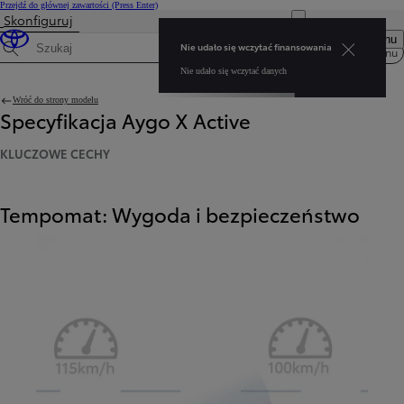
Przejdź do głównej zawartości
(Press Enter)
Skonfiguruj
Nie udało się wczytać finansowania Nie udało się wczytać danych
Otwórz menu
Nie udało się wczytać finansowania
Menu
Wyszukaj dane techniczne
Nie udało się wczytać danych
Wróć do strony modelu
Specyfikacja Aygo X Active
KLUCZOWE CECHY
Tempomat: Wygoda i bezpieczeństwo