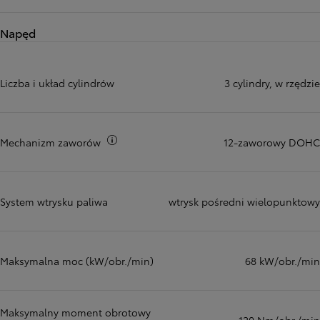
Napęd
Liczba i układ cylindrów
3 cylindry, w rzędzie
Więcej informacji
Mechanizm zaworów
12-zaworowy DOHC
System wtrysku paliwa
wtrysk pośredni wielopunktowy
Maksymalna moc (kW/obr./min)
68 kW/obr./min
Maksymalny moment obrotowy