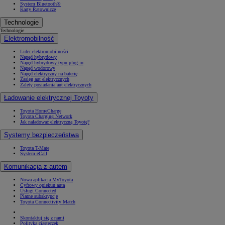
System Bluetooth®
Karty Ratownicze
Technologie
Technologie
Elektromobilność
Lider elektromobilności
Napęd hybrydowy
Napęd hybrydowy typu plug-in
Napęd wodorowy
Napęd elektryczny na baterię
Zasięg aut elektrycznych
Zalety posiadania aut elektrycznych
Ładowanie elektrycznej Toyoty
Toyota HomeCharge
Toyota Charging Network
Jak naładować elektryczną Toyotę?
Systemy bezpieczeństwa
Toyota T-Mate
System eCall
Komunikacja z autem
Nowa aplikacja MyToyota
Cyfrowy opiekun auta
Usługi Connected
Płatne subskrypcje
Toyota Connectivity Match
Skontaktuj się z nami
Polityka ciasteczek