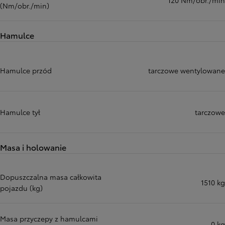
120 Nm/obr./min
(Nm/obr./min)
Hamulce
Hamulce przód
tarczowe wentylowane
Hamulce tył
tarczowe
Masa i holowanie
Dopuszczalna masa całkowita
1510 kg
pojazdu (kg)
Masa przyczepy z hamulcami
0 kg