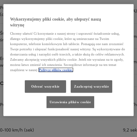
Poziom hałasu podczas jazdy
66,0 dB(A)
(dB(A))
Wykorzystujemy pliki cookie, aby ulepszyć naszą
witrynę
Średnio (cykl mieszany, wartość
Chcemy ułatwić Ci korzystanie z naszej strony i usprawnić świadczenie usług,
3,7 l/100 km
średnia) (l/100 km)
dlatego wykorzystujemy pliki cookie, które są umieszczane na Twoim
komputerze, telefonie komórkowym lub tablecie. Pomagają one nam zrozumieć
Twoje potrzeby i ulepszać funkcjonalność naszej witryny. Są wykorzystywane do
dostarczania usług i narzędzi osób trzecich, a także służą do celów reklamowych.
Emisja CO₂ (cykl mieszany,
Zalecamy akceptację wszystkich plików cookie. Jeżeli nie wyrażasz na to zgody,
85 g/km
wartość średnia) (g/km)
możesz łatwo zmienić ich ustawienia. Szczegółowe informacje na ten temat
znajdziesz w naszej
Polityce plików cookie.
Osiągi
Odrzuć wszystkie
Zaakceptuj wszystkie
Ustawienia plików cookie
Prędkość maksymalna (km/h)
172 km/h
0-100 km/h (sek)
9,2 sek