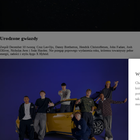
Urodzone gwiazdy
Zespół December 10 tworzą: Cruz Lee-Ojo, Danny Bretherton, Hendrik Christoffersen, John Fadare, Josh
Olliver, Nicholas Aves i Seán Hayden. Nie przegap popowego wydarzenia roku, któremu towarzyszy pełne
energii, radości i stylu Aygo X Hybrid.
Wy
Chc
kt
pot
tak
moż