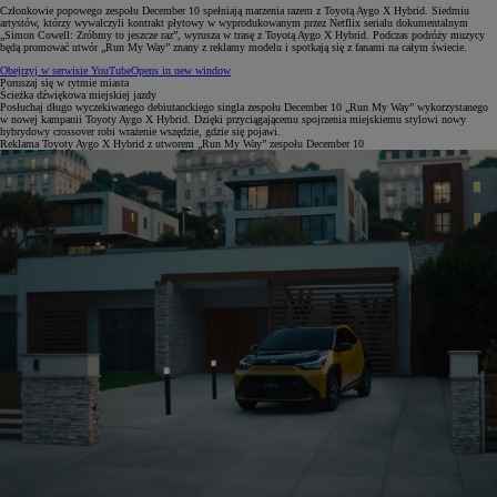
Członkowie popowego zespołu December 10 spełniają marzenia razem z Toyotą Aygo X Hybrid. Siedmiu
artystów, którzy wywalczyli kontrakt płytowy w wyprodukowanym przez Netflix serialu dokumentalnym
„Simon Cowell: Zróbmy to jeszcze raz”, wyrusza w trasę z Toyotą Aygo X Hybrid. Podczas podróży muzycy
będą promować utwór „Run My Way” znany z reklamy modelu i spotkają się z fanami na całym świecie.
Obejrzyj w serwisie YouTube
Opens in new window
Poruszaj się w rytmie miasta
Ścieżka dźwiękowa miejskiej jazdy
Posłuchaj długo wyczekiwanego debiutanckiego singla zespołu December 10 „Run My Way” wykorzystanego
w nowej kampanii Toyoty Aygo X Hybrid. Dzięki przyciągającemu spojrzenia miejskiemu stylowi nowy
hybrydowy crossover robi wrażenie wszędzie, gdzie się pojawi.
Reklama Toyoty Aygo X Hybrid z utworem „Run My Way” zespołu December 10