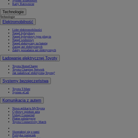
System Bluetooth®
Karty Ratownicze
Technologie
Technologie
Elektromobilność
Lider elektromobilności
Napęd hybrydowy
Napęd hybrydowy typu plug-in
Napęd wodorowy
Napęd elektryczny na baterię
Zasięg aut elektrycznych
Zalety posiadania aut elektrycznych
Ładowanie elektrycznej Toyoty
Toyota HomeCharge
Toyota Charging Network
Jak naładować elektryczną Toyotę?
Systemy bezpieczeństwa
Toyota T-Mate
System eCall
Komunikacja z autem
Nowa aplikacja MyToyota
Cyfrowy opiekun auta
Usługi Connected
Płatne subskrypcje
Toyota Connectivity Match
Skontaktuj się z nami
Polityka ciasteczek