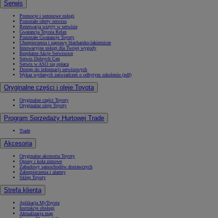
Serwis
Promocje i sezonowe usługi
Pozostałe oferty serwisu
Rezerwacja wizyty w serwisie
Gwarancja Toyota Relax
Pozostałe Gwarancje Toyoty
Ubezpieczenia i naprawy blacharsko-lakiernicze
Innowacyjne usługi dla Twojej wygody
Bezpłatne Akcje Serwisowe
Serwis Dobrych Cen
Serwis w ASO się opłaca
Dostęp do informacji serwisowych
Wykaz wydanych zaświadczeń o odbytym szkoleniu (pdf)
Oryginalne części i oleje Toyota
Oryginalne części Toyoty
Oryginalne oleje Toyoty
Program Sprzedaży Hurtowej Trade
Trade
Akcesoria
Oryginalne akcesoria Toyoty
Opony i koła zimowe
Zabudowy samochodów dostawczych
Zabezpieczenia i alarmy
Sklep Toyoty
Strefa klienta
Aplikacja MyToyota
Instrukcje obsługi
Aktualizacja map