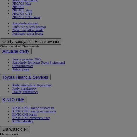
Nowy Hilux Electric
PROACE Max
PROACE
PROACE Verso
PROACE CITY
PROACE CITY Verso
Samochody używane
Umów się na jazdę testową
Zobacz wszystkie cenniki
Konfiguruj swoją Toyotę
Oferty specjalne i Finansowanie
Oferty specjalne i Finansowanie
Aktualne oferty
Finał wyprzedaży 2025
Samochody dostawcze Toyota Professional
Oferta biznesowa
Auta używane
Toyota Financial Services
Kredyt niższych rat Toyota Easy
Kredyt standardowy
Leasing standardowy
KINTO ONE
KINTO ONE Leasing niższych rat
KINTO ONE Leasing konsumencki
KINTO ONE Najem
KINTO ONE Zarządzanie flotą
KINTO Mobility
Dla właścicieli
Dla właścicieli