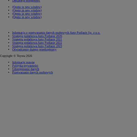
Deklaracja dostępności
(Opens in new window)
(Opens in new window)
(Opens in new window)
(Opens in new window)
Informacja o przetwarzaniu danych osobowych Auto Podlasie Sp. z o.o.
Strategia podatkowa Auto Podlasie 2020
Strategia podatkowa Auto Podlasie 2021
Strategia podatkowa Auto Podlasie 2022
Strategia podatkowa Auto Podlasie 2023
Oświadczenie dużego przedsiębiorcy
Copyright © Toyota 2026
Informacje prawne
Polityka prywatności
Udostępnianie danych
Przetwarzanie danych osobowych