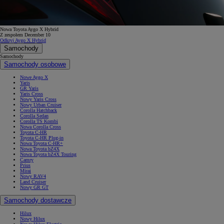
Nowa Toyota Aygo X Hybrid
Z zespołem December 10
Odkryj Aygo X Hybrid
Samochody
Samochody
Samochody osobowe
Nowe Aygo X
Yaris
GR Yaris
Yaris Cross
Nowy Yaris Cross
Nowy Urban Cruiser
Corolla Hatchback
Corolla Sedan
Corolla TS Kombi
Nowa Corolla Cross
Toyota C-HR
Toyota C-HR Plug-in
Nowa Toyota C-HR+
Nowa Toyota bZ4X
Nowa Toyota bZ4X Touring
Camry
Prius
Mirai
Nowy RAV4
Land Cruiser
Nowy GR GT
Samochody dostawcze
Hilux
Nowy Hilux