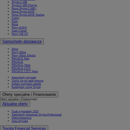
Toyota C-HR
Toyota C-HR Plug-in
Nowa Toyota C-HR+
Nowa Toyota bZ4X
Nowa Toyota bZ4X Touring
Camry
Prius
Mirai
Nowy RAV4
Land Cruiser
Nowy GR GT
Samochody dostawcze
Hilux
Nowy Hilux
Nowy Hilux Electric
PROACE Max
PROACE
PROACE Verso
PROACE CITY
PROACE CITY Verso
Samochody używane
Umów się na jazdę testową
Zobacz wszystkie cenniki
Konfiguruj swoją Toyotę
Oferty specjalne i Finansowanie
Oferty specjalne i Finansowanie
Aktualne oferty
Finał wyprzedaży 2025
Samochody dostawcze Toyota Professional
Oferta biznesowa
Auta używane
Toyota Financial Services