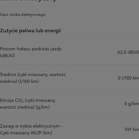
Opis silnika elektrycznego
Zużycie paliwa lub energii
Poziom hałasu podczas jazdy
62,0 dB(A)
(dB(A))
Średnio (cykl mieszany, wartość
0 l/100 km
średnia) (l/100 km)
Emisja CO₂ (cykl mieszany,
0 g/km
wartość średnia) (g/km)
Zasięg w trybie elektrycznym -
591 km
Cykl mieszany WLTP (km)