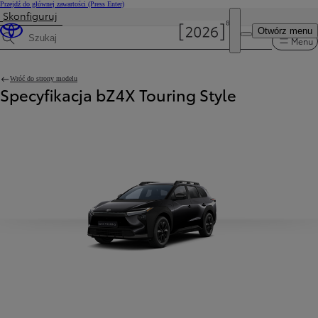
Przejdź do głównej zawartości
(Press Enter)
Skonfiguruj
Otwórz menu
Menu
Wyszukaj dane techniczne
Wróć do strony modelu
Specyfikacja bZ4X Touring Style