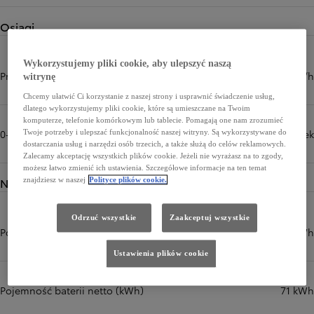
Osiągi
Wykorzystujemy pliki cookie, aby ulepszyć naszą
Prędkość maksymalna (km/h)
160 km/h
witrynę
Chcemy ułatwić Ci korzystanie z naszej strony i usprawnić świadczenie usług,
dlatego wykorzystujemy pliki cookie, które są umieszczane na Twoim
komputerze, telefonie komórkowym lub tablecie. Pomagają one nam zrozumieć
0-100 km/h (sek)
7,3 sek
Twoje potrzeby i ulepszać funkcjonalność naszej witryny. Są wykorzystywane do
dostarczania usług i narzędzi osób trzecich, a także służą do celów reklamowych.
Zalecamy akceptację wszystkich plików cookie. Jeżeli nie wyrażasz na to zgody,
możesz łatwo zmienić ich ustawienia. Szczegółowe informacje na ten temat
Napęd
znajdziesz w naszej
Polityce plików cookie.
Odrzuć wszystkie
Zaakceptuj wszystkie
Pojemność baterii (kWh)
74,7 kWh
Ustawienia plików cookie
Pojemność baterii netto (kWh)
71 kWh