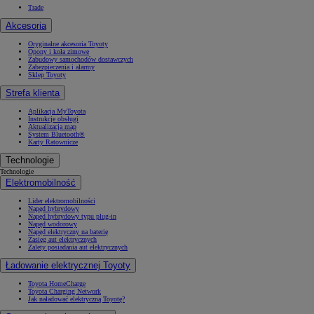
Trade
Akcesoria
Oryginalne akcesoria Toyoty
Opony i koła zimowe
Zabudowy samochodów dostawczych
Zabezpieczenia i alarmy
Sklep Toyoty
Strefa klienta
Aplikacja MyToyota
Instrukcje obsługi
Aktualizacja map
System Bluetooth®
Karty Ratownicze
Technologie
Technologie
Elektromobilność
Lider elektromobilności
Napęd hybrydowy
Napęd hybrydowy typu plug-in
Napęd wodorowy
Napęd elektryczny na baterię
Zasięg aut elektrycznych
Zalety posiadania aut elektrycznych
Ładowanie elektrycznej Toyoty
Toyota HomeCharge
Toyota Charging Network
Jak naładować elektryczną Toyotę?