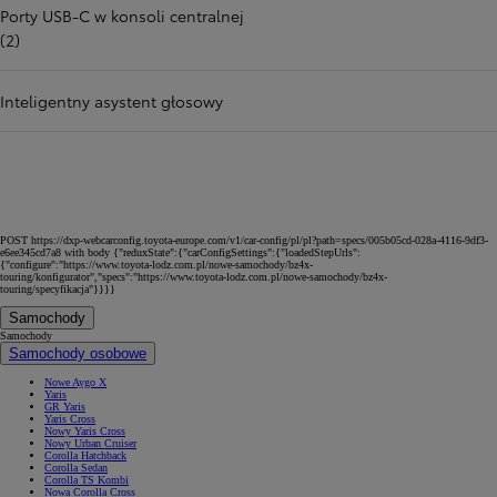
Porty USB-C w konsoli centralnej
(2)
Inteligentny asystent głosowy
POST https://dxp-webcarconfig.toyota-europe.com/v1/car-config/pl/pl?path=specs/005b05cd-028a-4116-9df3-
e6ee345cd7a8 with body {"reduxState":{"carConfigSettings":{"loadedStepUrls":
{"configure":"https://www.toyota-lodz.com.pl/nowe-samochody/bz4x-
touring/konfigurator","specs":"https://www.toyota-lodz.com.pl/nowe-samochody/bz4x-
touring/specyfikacja"}}}}
Samochody
Samochody
Samochody osobowe
Nowe Aygo X
Yaris
GR Yaris
Yaris Cross
Nowy Yaris Cross
Nowy Urban Cruiser
Corolla Hatchback
Corolla Sedan
Corolla TS Kombi
Nowa Corolla Cross