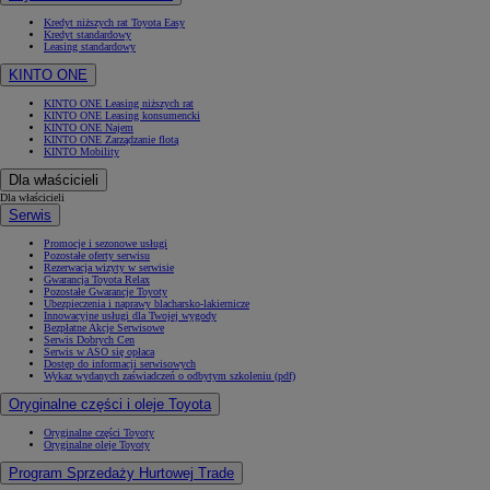
Kredyt niższych rat Toyota Easy
Kredyt standardowy
Leasing standardowy
KINTO ONE
KINTO ONE Leasing niższych rat
KINTO ONE Leasing konsumencki
KINTO ONE Najem
KINTO ONE Zarządzanie flotą
KINTO Mobility
Dla właścicieli
Dla właścicieli
Serwis
Promocje i sezonowe usługi
Pozostałe oferty serwisu
Rezerwacja wizyty w serwisie
Gwarancja Toyota Relax
Pozostałe Gwarancje Toyoty
Ubezpieczenia i naprawy blacharsko-lakiernicze
Innowacyjne usługi dla Twojej wygody
Bezpłatne Akcje Serwisowe
Serwis Dobrych Cen
Serwis w ASO się opłaca
Dostęp do informacji serwisowych
Wykaz wydanych zaświadczeń o odbytym szkoleniu (pdf)
Oryginalne części i oleje Toyota
Oryginalne części Toyoty
Oryginalne oleje Toyoty
Program Sprzedaży Hurtowej Trade