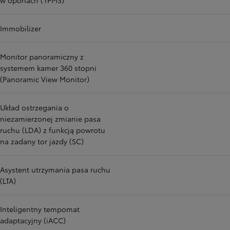
w oponach (TPMS)
Immobilizer
Monitor panoramiczny z
systemem kamer 360 stopni
(Panoramic View Monitor)
Układ ostrzegania o
niezamierzonej zmianie pasa
ruchu (LDA) z funkcją powrotu
na zadany tor jazdy (SC)
Asystent utrzymania pasa ruchu
(LTA)
Inteligentny tempomat
adaptacyjny (iACC)