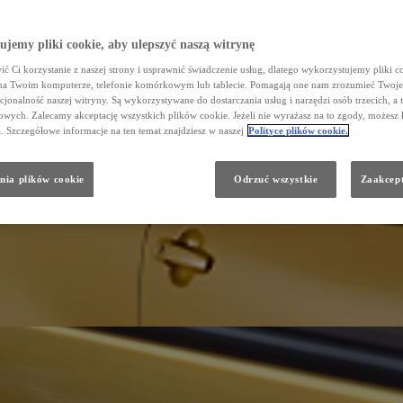
jemy pliki cookie, aby ulepszyć naszą witrynę
ć Ci korzystanie z naszej strony i usprawnić świadczenie usług, dlatego wykorzystujemy pliki co
na Twoim komputerze, telefonie komórkowym lub tablecie. Pomagają one nam zrozumieć Twoje 
cjonalność naszej witryny. Są wykorzystywane do dostarczania usług i narzędzi osób trzecich, a 
wych. Zalecamy akceptację wszystkich plików cookie. Jeżeli nie wyrażasz na to zgody, możesz 
a. Szczegółowe informacje na ten temat znajdziesz w naszej
Polityce plików cookie.
nia plików cookie
Odrzuć wszystkie
Zaakcept