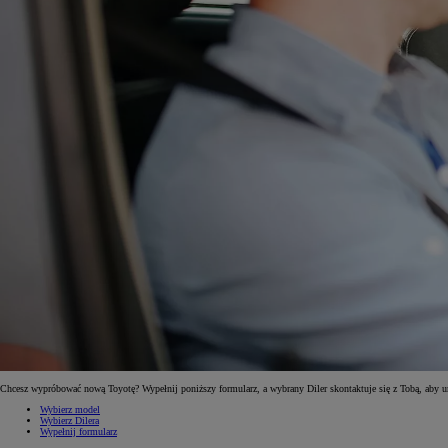
Od
81 900 zł
Yaris Cross
HYBRID
Chcesz wypróbować nową Toyotę? Wypełnij poniższy formularz, a wybrany Diler skontaktuje się z Tobą, aby 
Wybierz model
Wybierz Dilera
Wypełnij formularz