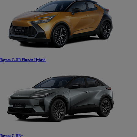
Od
105 300 zł
Corolla Hatchback
HYBRID
Toyota C-HR Plug-in Hybrid
Toyota C-HR+