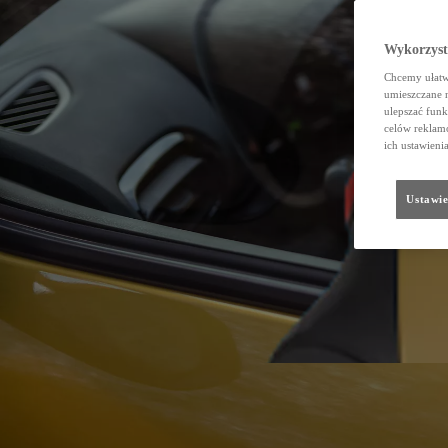
Wykorzystu
Chcemy ułatwi
umieszczane 
ulepszać funk
celów reklamo
ich ustawieni
Ustawie