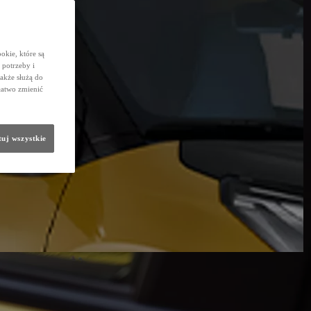
okie, które są
potrzeby i
także służą do
łatwo zmienić
uj wszystkie