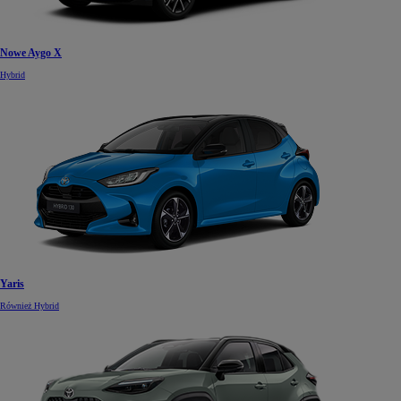
Nowe Aygo X
Hybrid
Yaris
Również Hybrid