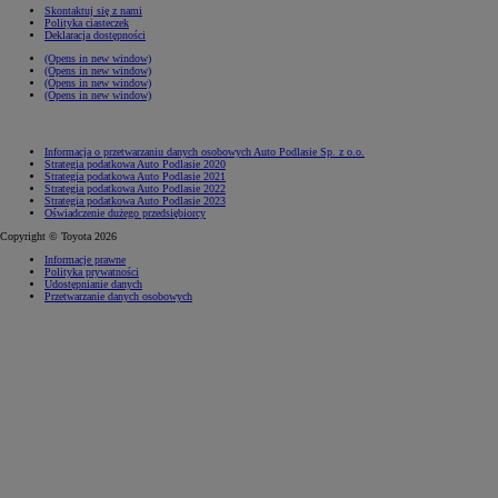
Skontaktuj się z nami
Polityka ciasteczek
Deklaracja dostępności
(Opens in new window)
(Opens in new window)
(Opens in new window)
(Opens in new window)
Informacja o przetwarzaniu danych osobowych Auto Podlasie Sp. z o.o.
Strategia podatkowa Auto Podlasie 2020
Strategia podatkowa Auto Podlasie 2021
Strategia podatkowa Auto Podlasie 2022
Strategia podatkowa Auto Podlasie 2023
Oświadczenie dużego przedsiębiorcy
Copyright © Toyota 2026
Informacje prawne
Polityka prywatności
Udostępnianie danych
Przetwarzanie danych osobowych