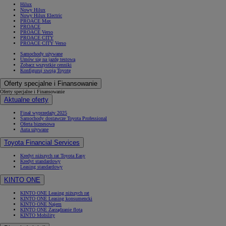
Hilux
Nowy Hilux
Nowy Hilux Electric
PROACE Max
PROACE
PROACE Verso
PROACE CITY
PROACE CITY Verso
Samochody używane
Umów się na jazdę testową
Zobacz wszystkie cenniki
Konfiguruj swoją Toyotę
Oferty specjalne i Finansowanie
Oferty specjalne i Finansowanie
Aktualne oferty
Finał wyprzedaży 2025
Samochody dostawcze Toyota Professional
Oferta biznesowa
Auta używane
Toyota Financial Services
Kredyt niższych rat Toyota Easy
Kredyt standardowy
Leasing standardowy
KINTO ONE
KINTO ONE Leasing niższych rat
KINTO ONE Leasing konsumencki
KINTO ONE Najem
KINTO ONE Zarządzanie flotą
KINTO Mobility