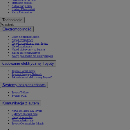
Instrukcje obsługi
Aktualizacja map
System Bluetooth®
Karty Ratownicze
Technologie
Technologie
Elektromobilność
Lider elektromobilności
Napęd hybrydowy
Napęd hybrydowy typu plug-in
Napęd wodorowy
Napęd elektryczny na baterię
Zasięg aut elektrycznych
Zalety posiadania aut elektrycznych
Ładowanie elektrycznej Toyoty
Toyota HomeCharge
Toyota Charging Network
Jak naładować elektryczną Toyotę?
Systemy bezpieczeństwa
Toyota T-Mate
System eCall
Komunikacja z autem
Nowa aplikacja MyToyota
Cyfrowy opiekun auta
Usługi Connected
Płatne subskrypcje
Toyota Connectivity Match