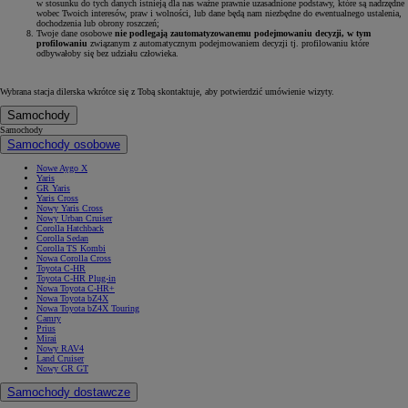
w stosunku do tych danych istnieją dla nas ważne prawnie uzasadnione podstawy, które są nadrzędne
wobec Twoich interesów, praw i wolności, lub dane będą nam niezbędne do ewentualnego ustalenia,
dochodzenia lub obrony roszczeń;
Twoje dane osobowe
nie podlegają zautomatyzowanemu podejmowaniu decyzji, w tym
profilowaniu
związanym z automatycznym podejmowaniem decyzji tj. profilowaniu które
odbywałoby się bez udziału człowieka.
Wybrana stacja dilerska wkrótce się z Tobą skontaktuje, aby potwierdzić umówienie wizyty.
Samochody
Samochody
Samochody osobowe
Nowe Aygo X
Yaris
GR Yaris
Yaris Cross
Nowy Yaris Cross
Nowy Urban Cruiser
Corolla Hatchback
Corolla Sedan
Corolla TS Kombi
Nowa Corolla Cross
Toyota C-HR
Toyota C-HR Plug-in
Nowa Toyota C-HR+
Nowa Toyota bZ4X
Nowa Toyota bZ4X Touring
Camry
Prius
Mirai
Nowy RAV4
Land Cruiser
Nowy GR GT
Samochody dostawcze