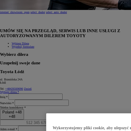
internet_showroom_open
select_dealer
select_auto_dealer
UMÓW SIĘ NA PRZEGLĄD, SERWIS LUB INNE USŁUGI Z
AUTORYZOWANYM DILEREM TOYOTY
Wybierz Dilera
Wypełnij formularz
Wybierz dilera
Uzupełnij swoje dane
Toyota Łódź
ul. Brzezińska 24A
Łódź
Tel:
+48426569090
Zmień
Wybierz dilera *
Imię *
Nazwisko *
Telefon komórkowy *
Poland +48
+48
Wykorzystujemy pliki cookie, aby ulepszyć 
Adres e-mail *