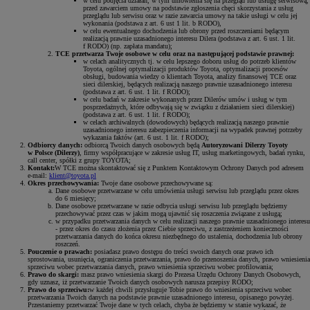
w celu podjęcia działań, w tym umówienia się na przegląd lub usługę serwisową,
przed zawarciem umowy na podstawie zgłoszenia chęci skorzystania z usług
przeglądu lub serwisu oraz w razie zawarcia umowy na takie usługi w celu jej
wykonania (podstawa z art. 6 ust 1 lit. b RODO),
w celu ewentualnego dochodzenia lub obrony przed roszczeniami będącym
realizacją prawnie uzasadnionego interesu Dilera (podstawa z art. 6 ust. 1 lit.
f RODO) (np. zapłata mandatu);
TCE przetwarza Twoje osobowe w celu oraz na następującej podstawie prawnej:
w celach analitycznych tj. w celu lepszego doboru usług do potrzeb klientów
Toyota, ogólnej optymalizacji produktów Toyota, optymalizacji procesów
obsługi, budowania wiedzy o klientach Toyota, analizy finansowej TCE oraz
sieci dilerskiej, będących realizacją naszego prawnie uzasadnionego interesu
(podstawa z art. 6 ust. 1 lit. f RODO);
w celu badań w zakresie wykonanych przez Dilerów umów i usług w tym
posprzedażnych, które odbywają się w związku z działaniem sieci dilerskiej)
(podstawa z art. 6 ust. 1 lit. f RODO);
w celach archiwalnych (dowodowych) będących realizacją naszego prawnie
uzasadnionego interesu zabezpieczenia informacji na wypadek prawnej potrzeby
wykazania faktów (art. 6 ust. 1 lit. f RODO);
Odbiorcy danych:
odbiorcą Twoich danych osobowych będą
Autoryzowani Dilerzy Toyoty
w Polsce (Dilerzy)
, firmy współpracujące w zakresie usług IT, usług marketingowych, badań rynku,
call center, spółki z grupy TOYOTA;
Kontakt:
W TCE można skontaktować się z Punktem Kontaktowym Ochrony Danych pod adresem
e-mail:
klient@toyota.pl
Okres przechowywania:
Twoje dane osobowe przechowywane są:
Dane osobowe przetwarzane w celu umówienia usługi serwisu lub przeglądu przez okres
do 6 miesięcy;
Dane osobowe przetwarzane w razie odbycia usługi serwisu lub przeglądu będziemy
przechowywać przez czas w jakim mogą ujawnić się roszczenia związane z usługą;
w przypadku przetwarzania danych w celu realizacji naszego prawnie uzasadnionego interesu
- przez okres do czasu złożenia przez Ciebie sprzeciwu, z zastrzeżeniem konieczności
przetwarzania danych do końca okresu niezbędnego do ustalenia, dochodzenia lub obrony
roszczeń.
Pouczenie o prawach:
posiadasz prawo dostępu do treści swoich danych oraz prawo ich
sprostowania, usunięcia, ograniczenia przetwarzania, prawo do przenoszenia danych, prawo wniesienia
sprzeciwu wobec przetwarzania danych, prawo wniesienia sprzeciwu wobec profilowania;
Prawo do skargi:
masz prawo wniesienia skargi do Prezesa Urzędu Ochrony Danych Osobowych,
gdy uznasz, iż przetwarzanie Twoich danych osobowych narusza przepisy RODO;
Prawo do sprzeciwu:
w każdej chwili przysługuje Tobie prawo do wniesienia sprzeciwu wobec
przetwarzania Twoich danych na podstawie prawnie uzasadnionego interesu, opisanego powyżej.
Przestaniemy przetwarzać Twoje dane w tych celach, chyba że będziemy w stanie wykazać, że