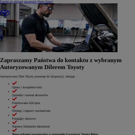
Przejdź do głównej zawartości
(Press Enter)
Zapraszamy Państwa do kontaktu z wybranym
Autoryzowanym Dilerem Toyoty
Autoryzowany Diler Toyoty pozostaje do dyspozycji, oferując:
Opony i kompletne koła
Sprzedaż i montaż akcesoriów
Przechowanie kół/opon
Obsługi i naprawy mechaniczne
Przeglądy okresowe
Naprawy blacharsko-lakiernicze
Nową ochronę gwarancyjną w programie Gwarancja Toyota Relax