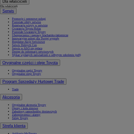
Dla właścicieli
Dla właścicieli
Serwis
Promocje i sezonowe usługi
Pozostałe oferty serwisu
Rezerwacja wizyty w serwisie
Gwarancja Toyota Relax
Pozostałe Gwarancje Toyoty
Ubezpieczenia i naprawy blacharsko-lakiernicze
Innowacyjne usługi dla Twojej wygody
Bezpłatne Akcje Serwisowe
Serwis Dobrych Cen
Serwis w ASO się opłaca
Dostęp do informacji serwisowych
Wykaz wydanych zaświadczeń o odbytym szkoleniu (pdf)
Oryginalne części i oleje Toyota
Oryginalne części Toyoty
Oryginalne oleje Toyoty
Program Sprzedaży Hurtowej Trade
Trade
Akcesoria
Oryginalne akcesoria Toyoty
Opony i koła zimowe
Zabudowy samochodów dostawczych
Zabezpieczenia i alarmy
Sklep Toyoty
Strefa klienta
Aplikacja MyToyota