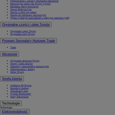
Ubezpieczenia i naprawy blacharsko-lakiernicze
Innowacyjne usługi dla Twojej wygody
Bezpłatne Akcje Serwisowe
Serwis Dobrych Cen
Serwis w ASO się opłaca
Dostęp do informacji serwisowych
Wykaz wydanych zaświadczeń o odbytym szkoleniu (pdf)
Oryginalne części i oleje Toyota
Oryginalne części Toyoty
Oryginalne oleje Toyoty
Program Sprzedaży Hurtowej Trade
Trade
Akcesoria
Oryginalne akcesoria Toyoty
Opony i koła zimowe
Zabudowy samochodów dostawczych
Zabezpieczenia i alarmy
Sklep Toyoty
Strefa klienta
Aplikacja MyToyota
Instrukcje obsługi
Aktualizacja map
System Bluetooth®
Karty Ratownicze
Technologie
Technologie
Elektromobilność