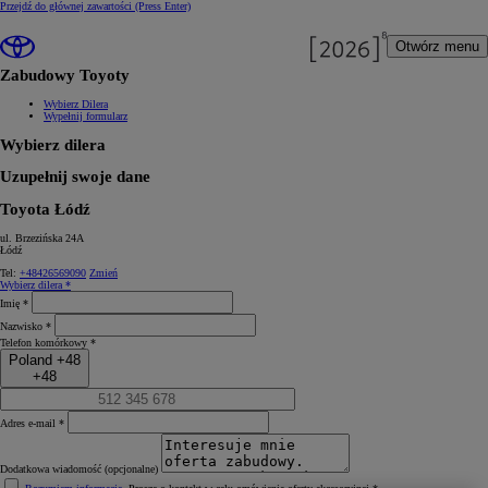
Przejdź do głównej zawartości
(Press Enter)
Otwórz menu
Zabudowy Toyoty
Wybierz Dilera
Wypełnij formularz
Wybierz dilera
Uzupełnij swoje dane
Toyota Łódź
ul. Brzezińska 24A
Łódź
Tel:
+48426569090
Zmień
Wybierz dilera *
Imię *
Nazwisko *
Telefon komórkowy *
Poland +48
+48
Adres e-mail *
Dodatkowa wiadomość (opcjonalne)