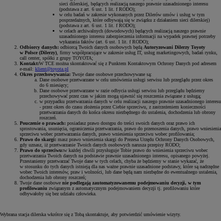
sieci dilerskiej, będących realizacją naszego prawnie uzasadnionego interesu
(podstawa z art. 6 ust. 1 lit. f RODO);
w celu badań w zakresie wykonanych przez Dilerów umów i usług w tym
posprzedażnych, które odbywają się w związku z działaniem sieci dilerskiej)
(podstawa z art. 6 ust. 1 lit. f RODO);
w celach archiwalnych (dowodowych) będących realizacją naszego prawnie
uzasadnionego interesu zabezpieczenia informacji na wypadek prawnej potrzeby
wykazania faktów (art. 6 ust. 1 lit. f RODO);
Odbiorcy danych:
odbiorcą Twoich danych osobowych będą
Autoryzowani Dilerzy Toyoty
w Polsce (Dilerzy)
, firmy współpracujące w zakresie usług IT, usług marketingowych, badań rynku,
call center, spółki z grupy TOYOTA;
Kontakt:
W TCE można skontaktować się z Punktem Kontaktowym Ochrony Danych pod adresem
e-mail:
klient@toyota.pl
Okres przechowywania:
Twoje dane osobowe przechowywane są:
Dane osobowe przetwarzane w celu umówienia usługi serwisu lub przeglądu przez okres
do 6 miesięcy;
Dane osobowe przetwarzane w razie odbycia usługi serwisu lub przeglądu będziemy
przechowywać przez czas w jakim mogą ujawnić się roszczenia związane z usługą;
w przypadku przetwarzania danych w celu realizacji naszego prawnie uzasadnionego interesu
- przez okres do czasu złożenia przez Ciebie sprzeciwu, z zastrzeżeniem konieczności
przetwarzania danych do końca okresu niezbędnego do ustalenia, dochodzenia lub obrony
roszczeń.
Pouczenie o prawach:
posiadasz prawo dostępu do treści swoich danych oraz prawo ich
sprostowania, usunięcia, ograniczenia przetwarzania, prawo do przenoszenia danych, prawo wniesienia
sprzeciwu wobec przetwarzania danych, prawo wniesienia sprzeciwu wobec profilowania;
Prawo do skargi:
masz prawo wniesienia skargi do Prezesa Urzędu Ochrony Danych Osobowych,
gdy uznasz, iż przetwarzanie Twoich danych osobowych narusza przepisy RODO;
Prawo do sprzeciwu:
w każdej chwili przysługuje Tobie prawo do wniesienia sprzeciwu wobec
przetwarzania Twoich danych na podstawie prawnie uzasadnionego interesu, opisanego powyżej.
Przestaniemy przetwarzać Twoje dane w tych celach, chyba że będziemy w stanie wykazać, że
w stosunku do tych danych istnieją dla nas ważne prawnie uzasadnione podstawy, które są nadrzędne
wobec Twoich interesów, praw i wolności, lub dane będą nam niezbędne do ewentualnego ustalenia,
dochodzenia lub obrony roszczeń;
Twoje dane osobowe
nie podlegają zautomatyzowanemu podejmowaniu decyzji, w tym
profilowaniu
związanym z automatycznym podejmowaniem decyzji tj. profilowaniu które
odbywałoby się bez udziału człowieka.
Wybrana stacja dilerska wkrótce się z Tobą skontaktuje, aby potwierdzić umówienie wizyty.