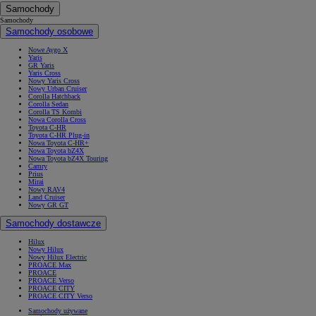
Samochody
Samochody
Samochody osobowe
Nowe Aygo X
Yaris
GR Yaris
Yaris Cross
Nowy Yaris Cross
Nowy Urban Cruiser
Corolla Hatchback
Corolla Sedan
Corolla TS Kombi
Nowa Corolla Cross
Toyota C-HR
Toyota C-HR Plug-in
Nowa Toyota C-HR+
Nowa Toyota bZ4X
Nowa Toyota bZ4X Touring
Camry
Prius
Mirai
Nowy RAV4
Land Cruiser
Nowy GR GT
Samochody dostawcze
Hilux
Nowy Hilux
Nowy Hilux Electric
PROACE Max
PROACE
PROACE Verso
PROACE CITY
PROACE CITY Verso
Samochody używane