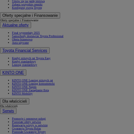
Umów się na jazdę testową
Zobacz wszystkie cenniki
Konfiguruj swoją Toyotę
Oferty specjalne i Finansowanie
Oferty specjalne i Finansowanie
Aktualne oferty
Finał wyprzedaży 2025
Samochody dostawcze Toyota Professional
Oferta biznesowa
Auta używane
Toyota Financial Services
Kredyt niższych rat Toyota Easy
Kredyt standardowy
Leasing standardowy
KINTO ONE
KINTO ONE Leasing niższych rat
KINTO ONE Leasing konsumencki
KINTO ONE Najem
KINTO ONE Zarządzanie flotą
KINTO Mobility
Dla właścicieli
Dla właścicieli
Serwis
Promocje i sezonowe usługi
Pozostałe oferty serwisu
Rezerwacja wizyty w serwisie
Gwarancja Toyota Relax
Pozostałe Gwarancje Toyoty