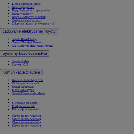
Lider elektromobilności
Napęd hybrydowy
Napęd hybrydowy typu plug-in
Napęd wodorowy
Napęd elektryczny na baterię
Zasięg aut elektrycznych
Zalety posiadania aut elektrycznych
Ładowanie elektrycznej Toyoty
Toyota HomeCharge
Toyota Charging Network
Jak naładować elektryczną Toyotę?
Systemy bezpieczeństwa
Toyota T-Mate
System eCall
Komunikacja z autem
Nowa aplikacja MyToyota
Cyfrowy opiekun auta
Usługi Connected
Płatne subskrypcje
Toyota Connectivity Match
Skontaktuj się z nami
Polityka ciasteczek
Deklaracja dostępności
(Opens in new window)
(Opens in new window)
(Opens in new window)
(Opens in new window)