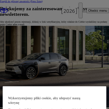
Przejdź do głównej zawartości
(Press Enter)
Dziękujemy za zainteresowanie się naszym
Otwórz menu
newsletterem.
Aby ukończyć proces rejestracji, kliknij w link weryfikacyjny, który właśnie do Ciebie wysłaliśmy na podany
przez Ciebie adres e-mail.
Wykorzystujemy pliki cookie, aby ulepszyć naszą
witrynę