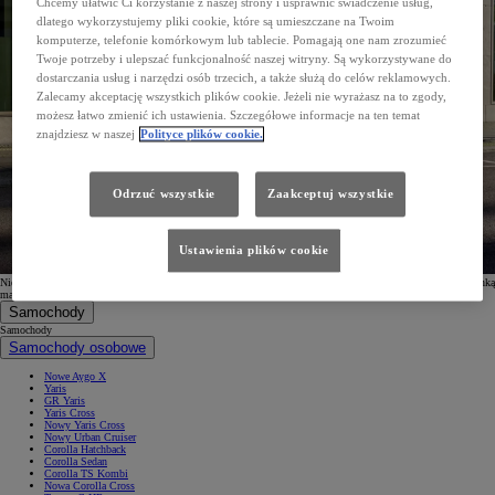
Chcemy ułatwić Ci korzystanie z naszej strony i usprawnić świadczenie usług,
dlatego wykorzystujemy pliki cookie, które są umieszczane na Twoim
komputerze, telefonie komórkowym lub tablecie. Pomagają one nam zrozumieć
Twoje potrzeby i ulepszać funkcjonalność naszej witryny. Są wykorzystywane do
dostarczania usług i narzędzi osób trzecich, a także służą do celów reklamowych.
Zalecamy akceptację wszystkich plików cookie. Jeżeli nie wyrażasz na to zgody,
możesz łatwo zmienić ich ustawienia. Szczegółowe informacje na ten temat
znajdziesz w naszej
Polityce plików cookie.
Odrzuć wszystkie
Zaakceptuj wszystkie
Ustawienia plików cookie
Nie otrzymałeś wiadomości? Nie zapomnij sprawdzić folderu spam. W przypadku problemów z Twoją skrzynką
mailową, możesz również
ponowić
proces subskrypcji.
Samochody
Samochody
Samochody osobowe
Nowe Aygo X
Yaris
GR Yaris
Yaris Cross
Nowy Yaris Cross
Nowy Urban Cruiser
Corolla Hatchback
Corolla Sedan
Corolla TS Kombi
Nowa Corolla Cross