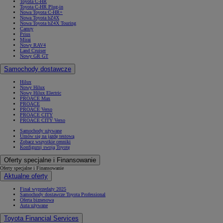
Toyota C-HR
Toyota C-HR Plug-in
Nowa Toyota C-HR+
Nowa Toyota bZ4X
Nowa Toyota bZ4X Touring
Camry
Prius
Mirai
Nowy RAV4
Land Cruiser
Nowy GR GT
Samochody dostawcze
Hilux
Nowy Hilux
Nowy Hilux Electric
PROACE Max
PROACE
PROACE Verso
PROACE CITY
PROACE CITY Verso
Samochody używane
Umów się na jazdę testową
Zobacz wszystkie cenniki
Konfiguruj swoją Toyotę
Oferty specjalne i Finansowanie
Oferty specjalne i Finansowanie
Aktualne oferty
Finał wyprzedaży 2025
Samochody dostawcze Toyota Professional
Oferta biznesowa
Auta używane
Toyota Financial Services