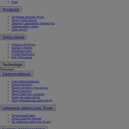
Trade
Akcesoria
Oryginalne akcesoria Toyoty
Opony i koła zimowe
Zabudowy samochodów dostawczych
Zabezpieczenia i alarmy
Sklep Toyoty
Strefa klienta
Aplikacja MyToyota
Instrukcje obsługi
Aktualizacja map
System Bluetooth®
Karty Ratownicze
Technologie
Technologie
Elektromobilność
Lider elektromobilności
Napęd hybrydowy
Napęd hybrydowy typu plug-in
Napęd wodorowy
Napęd elektryczny na baterię
Zasięg aut elektrycznych
Zalety posiadania aut elektrycznych
Ładowanie elektrycznej Toyoty
Toyota HomeCharge
Toyota Charging Network
Jak naładować elektryczną Toyotę?