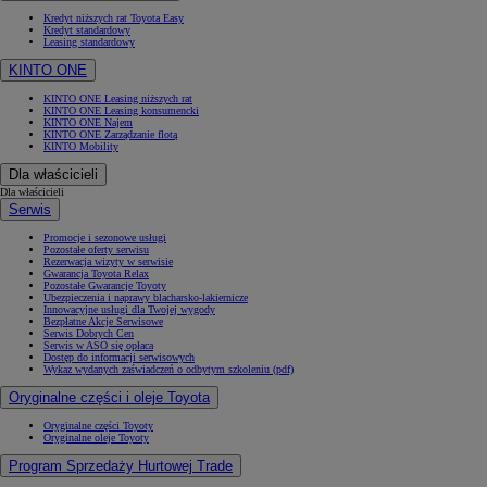
Kredyt niższych rat Toyota Easy
Kredyt standardowy
Leasing standardowy
KINTO ONE
KINTO ONE Leasing niższych rat
KINTO ONE Leasing konsumencki
KINTO ONE Najem
KINTO ONE Zarządzanie flotą
KINTO Mobility
Dla właścicieli
Dla właścicieli
Serwis
Promocje i sezonowe usługi
Pozostałe oferty serwisu
Rezerwacja wizyty w serwisie
Gwarancja Toyota Relax
Pozostałe Gwarancje Toyoty
Ubezpieczenia i naprawy blacharsko-lakiernicze
Innowacyjne usługi dla Twojej wygody
Bezpłatne Akcje Serwisowe
Serwis Dobrych Cen
Serwis w ASO się opłaca
Dostęp do informacji serwisowych
Wykaz wydanych zaświadczeń o odbytym szkoleniu (pdf)
Oryginalne części i oleje Toyota
Oryginalne części Toyoty
Oryginalne oleje Toyoty
Program Sprzedaży Hurtowej Trade