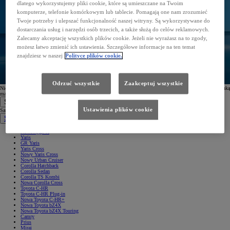
dlatego wykorzystujemy pliki cookie, które są umieszczane na Twoim
komputerze, telefonie komórkowym lub tablecie. Pomagają one nam zrozumieć
Twoje potrzeby i ulepszać funkcjonalność naszej witryny. Są wykorzystywane do
dostarczania usług i narzędzi osób trzecich, a także służą do celów reklamowych.
Zalecamy akceptację wszystkich plików cookie. Jeżeli nie wyrażasz na to zgody,
możesz łatwo zmienić ich ustawienia. Szczegółowe informacje na ten temat
znajdziesz w naszej
Polityce plików cookie.
Odrzuć wszystkie
Zaakceptuj wszystkie
Nie otrzymałeś wiadomości? Nie zapomnij sprawdzić folderu spam. W przypadku problemów z Twoją skrzynką
mailową, możesz również ponowić
proces subskrypcji
.
Samochody
Ustawienia plików cookie
Samochody
Samochody osobowe
Nowe Aygo X
Yaris
GR Yaris
Yaris Cross
Nowy Yaris Cross
Nowy Urban Cruiser
Corolla Hatchback
Corolla Sedan
Corolla TS Kombi
Nowa Corolla Cross
Toyota C-HR
Toyota C-HR Plug-in
Nowa Toyota C-HR+
Nowa Toyota bZ4X
Nowa Toyota bZ4X Touring
Camry
Prius
Mirai