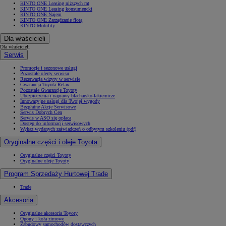
KINTO ONE Leasing niższych rat
KINTO ONE Leasing konsumencki
KINTO ONE Najem
KINTO ONE Zarządzanie flotą
KINTO Mobility
Dla właścicieli
Dla właścicieli
Serwis
Promocje i sezonowe usługi
Pozostałe oferty serwisu
Rezerwacja wizyty w serwisie
Gwarancja Toyota Relax
Pozostałe Gwarancje Toyoty
Ubezpieczenia i naprawy blacharsko-lakiernicze
Innowacyjne usługi dla Twojej wygody
Bezpłatne Akcje Serwisowe
Serwis Dobrych Cen
Serwis w ASO się opłaca
Dostęp do informacji serwisowych
Wykaz wydanych zaświadczeń o odbytym szkoleniu (pdf)
Oryginalne części i oleje Toyota
Oryginalne części Toyoty
Oryginalne oleje Toyoty
Program Sprzedaży Hurtowej Trade
Trade
Akcesoria
Oryginalne akcesoria Toyoty
Opony i koła zimowe
Zabudowy samochodów dostawczych