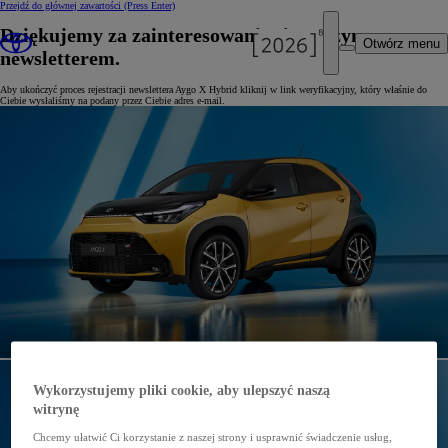
Przejdź do głównej zawartości
(Press Enter)
Dziękujemy za zainteresowanie się naszym
Otwórz menu
newsletterem.
Aby ukończyć proces rejestracji newslettera Aygo X Hybrid kliknij w link weryfikacyjny, który właśnie do
Ciebie wysłaliśmy na podany przez Ciebie adres e-mail.
Wykorzystujemy pliki cookie, aby ulepszyć naszą
witrynę
Chcemy ułatwić Ci korzystanie z naszej strony i usprawnić świadczenie usług,