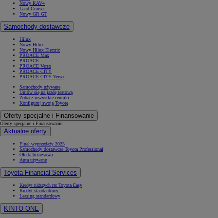
Nowy RAV4
Land Cruiser
Nowy GR GT
Samochody dostawcze
Hilux
Nowy Hilux
Nowy Hilux Electric
PROACE Max
PROACE
PROACE Verso
PROACE CITY
PROACE CITY Verso
Samochody używane
Umów się na jazdę testową
Zobacz wszystkie cenniki
Konfiguruj swoją Toyotę
Oferty specjalne i Finansowanie
Oferty specjalne i Finansowanie
Aktualne oferty
Finał wyprzedaży 2025
Samochody dostawcze Toyota Professional
Oferta biznesowa
Auta używane
Toyota Financial Services
Kredyt niższych rat Toyota Easy
Kredyt standardowy
Leasing standardowy
KINTO ONE