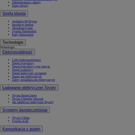
Zabezpieczenia i alarmy
Sklep Toyoty
Strefa klienta
Aplikacja MyToyota
Instrukcje obsługi
Aktualizacja map
System Bluetooth®
Karty Ratownicze
Technologie
Technologie
Elektromobilność
Lider elektromobilności
Napęd hybrydowy
Napęd hybrydowy typu plug-in
Napęd wodorowy
Napęd elektryczny na baterię
Zasięg aut elektrycznych
Zalety posiadania aut elektrycznych
Ładowanie elektrycznej Toyoty
Toyota HomeCharge
Toyota Charging Network
Jak naładować elektryczną Toyotę?
Systemy bezpieczeństwa
Toyota T-Mate
System eCall
Komunikacja z autem