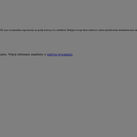
X oraz ewentualnie zaproszenia na jazdę testową ww. modelem. Podajesz swoje dane osobowe celem umożliwienia skontaktowania się pr
sujesz. Więcej informacji znajdziesz w
polityce prywatności
.