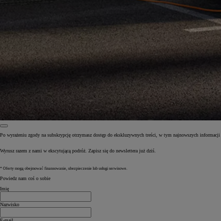
Po wyrażeniu zgody na subskrypcję otrzymasz dostęp do ekskluzywnych treści, w tym najnowszych informacji 
Wyrusz razem z nami w ekscytującą podróż. Zapisz się do newslettera już dziś.
Od
81 900 zł
Yaris Cross
* Oferty mogą obejmować finansowanie, ubezpieczenie lub usługi serwisowe.
HYBRID
Powiedz nam coś o sobie
Imię
Nazwisko
E-mail