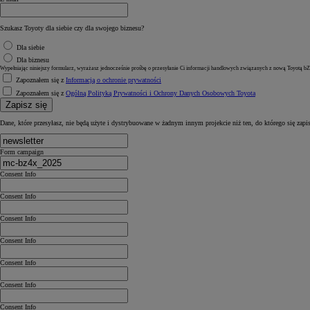
Szukasz Toyoty dla siebie czy dla swojego biznesu?
Dla siebie
Dla biznesu
Wypełniając niniejszy formularz, wyrażasz jednocześnie prośbę o przesyłanie Ci informacji handlowych związanych z nową Toyotą bZ4
Zapoznałem się z
Informacją o ochronie prywatności
Zapoznałem się z
Ogólną Polityką Prywatności i Ochrony Danych Osobowych Toyota
Zapisz się
Dane, które przesyłasz, nie będą użyte i dystrybuowane w żadnym innym projekcie niż ten, do którego się zapi
Form campaign
Consent Info
Consent Info
Consent Info
Consent Info
Consent Info
Consent Info
Consent Info